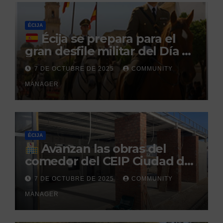
penitenciario
ÉCIJA
Écija se prepara para el
gran desfile militar del Día de
la Hispanidad organizado por
7 DE OCTUBRE DE 2025
COMMUNITY
el Centro Militar de Cría
MANAGER
Caballar
ÉCIJA
Avanzan las obras del
comedor del CEIP Ciudad del
Sol: su finalización está
7 DE OCTUBRE DE 2025
COMMUNITY
prevista para finales de 2025
MANAGER