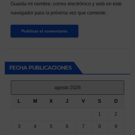
Guarda mi nombre, correo electrónico y web en este
navegador para la próxima vez que comente.
FECHA PUBLICACIONES
agosto 2026
L
M
X
J
V
S
D
1
2
3
4
5
6
7
8
9