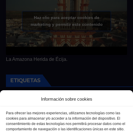
Haz clic para aceptar cookies de
marketing y permitir este contenido
La Amazona Herida de Écija.
ETIQUETAS
Andalucia
Andalucía
Cultura
Deportes
Ecija
Información sobre cookies
Entrevista
Entrevistas
Salud
Para ofrecer las mejores experiencias, utilizamos tecnologías como las
cookies para almacenar y/o acceder a la información del dispositivo. El
consentimiento de estas tecnologías nos permitirá procesar datos como el
comportamiento de navegación o las identificaciones únicas en este sitio.