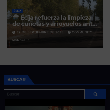
ÉCIJA
Écija refuerza la limpieza
de cunetas y arroyuelos ante
la llegada de las lluvias
29 DE SEPTIEMBRE DE 2025
COMMUNITY
otoñales
MANAGER
BUSCAR