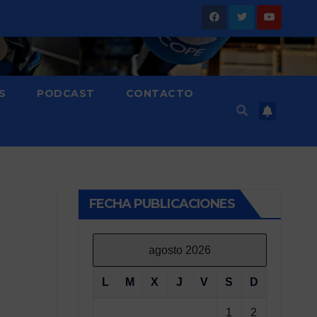
S
PODCAST
CONTACTO
FECHA PUBLICACIONES
agosto 2026
L
M
X
J
V
S
D
1
2