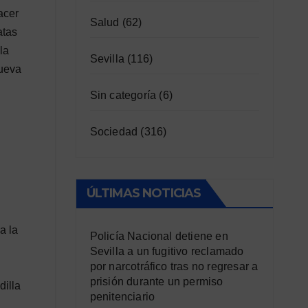
acer
Salud
(62)
atas
la
Sevilla
(116)
mueva
Sin categoría
(6)
Sociedad
(316)
ÚLTIMAS NOTICIAS
a la
Policía Nacional detiene en
Sevilla a un fugitivo reclamado
por narcotráfico tras no regresar a
prisión durante un permiso
dilla
penitenciario