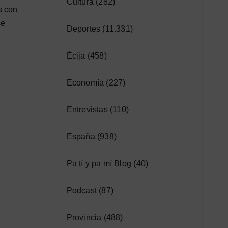
Cultura
(282)
s con
se
Deportes
(11.331)
Écija
(458)
Economía
(227)
Entrevistas
(110)
España
(938)
Pa tí y pa mí Blog
(40)
Podcast
(87)
Provincia
(488)