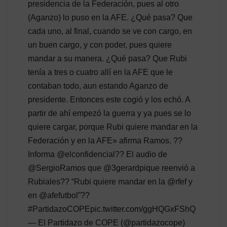
presidencia de la Federación, pues al otro
(Aganzo) lo puso en la AFE. ¿Qué pasa? Que
cada uno, al final, cuando se ve con cargo, en
un buen cargo, y con poder, pues quiere
mandar a su manera. ¿Qué pasa? Que Rubi
tenía a tres o cuatro allí en la AFE que le
contaban todo, aun estando Aganzo de
presidente. Entonces este cogió y los echó. A
partir de ahí empezó la guerra y ya pues se lo
quiere cargar, porque Rubi quiere mandar en la
Federación y en la AFE» afirma Ramos. ??
Informa @elconfidencial?? El audio de
@SergioRamos que @3gerardpique reenvió a
Rubiales?? “Rubi quiere mandar en la @rfef y
en @afefutbol”??
#PartidazoCOPEpic.twitter.com/ggHQGxFShQ
— El Partidazo de COPE (@partidazocope)