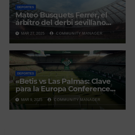
DEPORTES
Mateo Busquets Ferrer, el
árbitro del derbi sevillano
con un historial que genera
MAR 27, 2025
COMMUNITY MANAGER
debate
DEPORTES
«Betis vs Las Palmas: Clave
para la Europa Conference
League»
MAR 9, 2025
COMMUNITY MANAGER