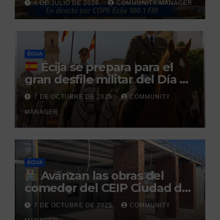
4 DE JULIO DE 2026
COMMUNITY MANAGER
tras no regresar a prisión
durante un permiso
penitenciario
ÉCIJA
Écija se prepara para el
gran desfile militar del Día de
la Hispanidad organizado por
7 DE OCTUBRE DE 2025
COMMUNITY
el Centro Militar de Cría
MANAGER
Caballar
ÉCIJA
Avanzan las obras del
comedor del CEIP Ciudad del
Sol: su finalización está
7 DE OCTUBRE DE 2025
COMMUNITY
prevista para finales de 2025