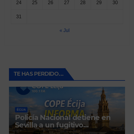
24
25
26
27
28
29
30
31
« Jul
TE HAS PERDIDO...
ÉCIJA
Policía Nacional detiene en
Sevilla a un fugitivo
reclamado por narcotráfico