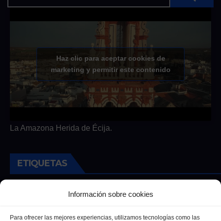
Haz clic para aceptar cookies de
marketing y permitir este contenido
La Amazona Herida de Écija.
ETIQUETAS
Andalucia
Andalucía
Cultura
Deportes
Ecija
Información sobre cookies
Entrevista
Entrevistas
Salud
Para ofrecer las mejores experiencias, utilizamos tecnologías como las