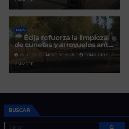
MANAGER
ÉCIJA
Écija refuerza la limpieza
de cunetas y arroyuelos ante
la llegada de las lluvias
29 DE SEPTIEMBRE DE 2025
COMMUNITY
otoñales
MANAGER
BUSCAR