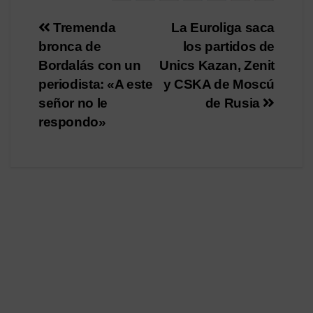
Navegación
Tremenda
La Euroliga saca
bronca de
los partidos de
de
Bordalás con un
Unics Kazan, Zenit
entradas
periodista: «A este
y CSKA de Moscú
señor no le
de Rusia
respondo»