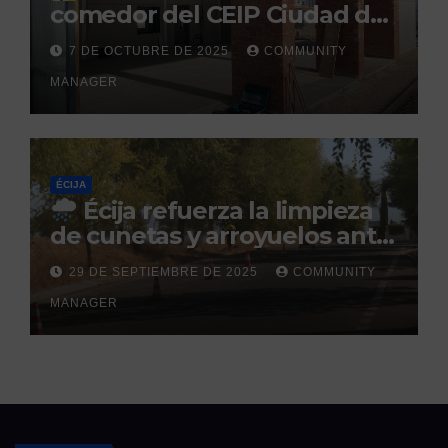
comedor del CEIP Ciudad del
Sol: su finalización está
7 DE OCTUBRE DE 2025
COMMUNITY
prevista para finales de 2025
MANAGER
ÉCIJA
Écija refuerza la limpieza
de cunetas y arroyuelos ante
la llegada de las lluvias
29 DE SEPTIEMBRE DE 2025
COMMUNITY
otoñales
MANAGER