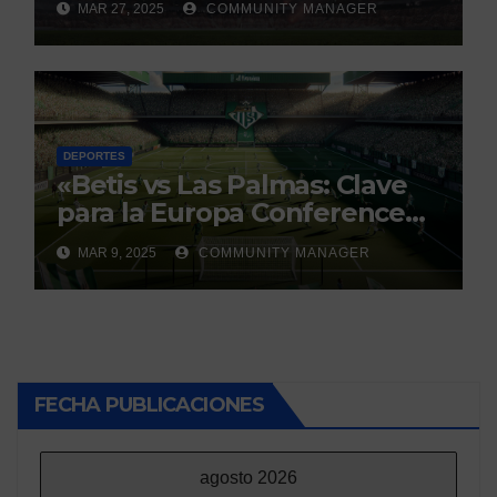
MAR 27, 2025
COMMUNITY MANAGER
debate
DEPORTES
«Betis vs Las Palmas: Clave
para la Europa Conference
League»
MAR 9, 2025
COMMUNITY MANAGER
FECHA PUBLICACIONES
agosto 2026