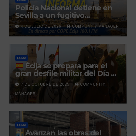
Policía Nacional detiene en
Sevilla a un fugitivo
reclamado por narcotráfico
4 DE JULIO DE 2026
COMMUNITY MANAGER
tras no regresar a prisión
durante un permiso
penitenciario
ÉCIJA
Écija se prepara para el
gran desfile militar del Día de
la Hispanidad organizado por
7 DE OCTUBRE DE 2025
COMMUNITY
el Centro Militar de Cría
MANAGER
Caballar
ÉCIJA
Avanzan las obras del