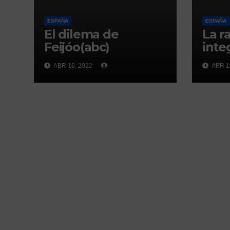
ESPAÑA
ESPAÑA
El dilema de
La r
Feijóo(abc)
inte
ABR 16, 2022
ABR 1