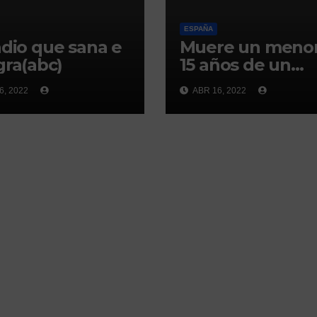
ESPAÑA
adio que sana e
Muere un menor
gra(abc)
15 años de un
disparo en la
6, 2022
ABR 16, 2022
cabeza en
Ceuta(abc)