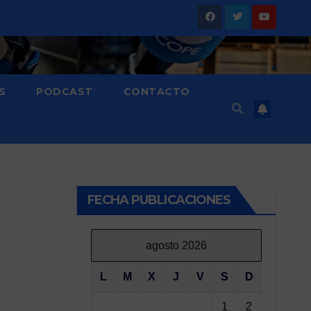
S
PODCAST
CONTACTO
FECHA PUBLICACIONES
agosto 2026
L
M
X
J
V
S
D
1
2