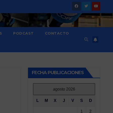
S
PODCAST
CONTACTO
FECHA PUBLICACIONES
agosto 2026
L
M
X
J
V
S
D
1
2