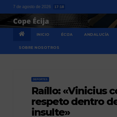
Saltar
7 de agosto de 2026
17:18
al
contenido
INICIO
ÉCIJA
ANDALUCÍA
SOBRE NOSOTROS
DEPORTES
Raíllo: «Vinicius
respeto dentro d
insulte»