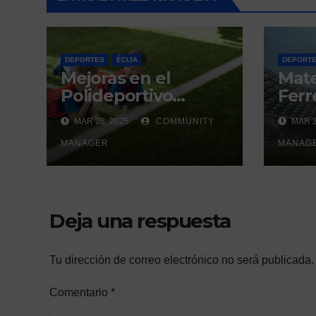
DEPORTES
ÉCIJA
DEPORT
Mejoras en el
Mat
Polideportivo
Ferre
Municipal del Valle
derb
MAR 28, 2025
COMMUNITY
MAR 2
de Écija:
un h
Renovación y
MANAGER
gene
MANAG
Mantenimiento
Continuo.
Deja una respuesta
Tu dirección de correo electrónico no será publicada.
Comentario
*