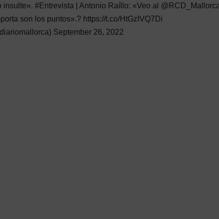
 insulte». #Entrevista | Antonio Raíllo: «Veo al @RCD_Mallorc
mporta son los puntos».? https://t.co/HtGzIVQ7Di
@diariomallorca) September 26, 2022