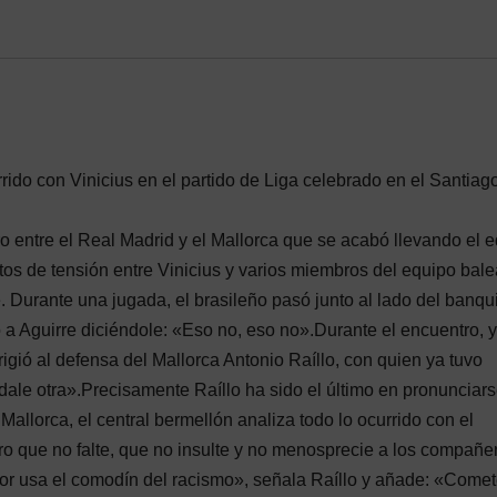
rrido con Vinicius en el partido de Liga celebrado en el Santiag
o entre el Real Madrid y el Mallorca que se acabó llevando el 
os de tensión entre Vinicius y varios miembros del equipo bale
e. Durante una jugada, el brasileño pasó junto al lado del banqui
ó a Aguirre diciéndole: «Eso no, eso no».Durante el encuentro, y
irigió al defensa del Mallorca Antonio Raíllo, con quien ya tuvo
 dale otra».Precisamente Raíllo ha sido el último en pronunciar
Mallorca, el central bermellón analiza todo lo ocurrido con el
ero que no falte, que no insulte y no menosprecie a los compañe
dor usa el comodín del racismo», señala Raíllo y añade: «Come