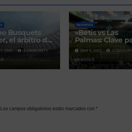
ES
DEPORTES
eo Busquets
«Betis vs Las
r, el árbitro del
Palmas: Clave p
i sevillano con
la Europa
7, 2025
COMMUNITY
MAR 9, 2025
COMMUNI
istorial que
Conference
ra debate
ER
League»
MANAGER
Los campos obligatorios están marcados con
*