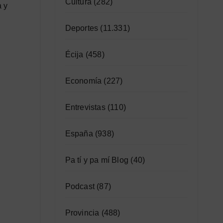
Cultura
(282)
a y
Deportes
(11.331)
Écija
(458)
Economía
(227)
Entrevistas
(110)
España
(938)
Pa tí y pa mí Blog
(40)
Podcast
(87)
Provincia
(488)