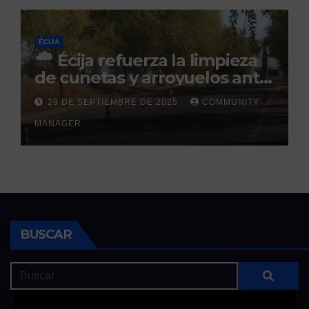
ÉCIJA
Écija refuerza la limpieza
de cunetas y arroyuelos ante
la llegada de las lluvias
29 DE SEPTIEMBRE DE 2025
COMMUNITY
otoñales
MANAGER
BUSCAR