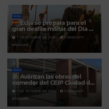
durante un permiso
penitenciario
ÉCIJA
Écija se prepara para el
gran desfile militar del Día de
la Hispanidad organizado por
7 DE OCTUBRE DE 2025
COMMUNITY
el Centro Militar de Cría
MANAGER
Caballar
ÉCIJA
Avanzan las obras del
comedor del CEIP Ciudad del
Sol: su finalización está
7 DE OCTUBRE DE 2025
COMMUNITY
prevista para finales de 2025
MANAGER