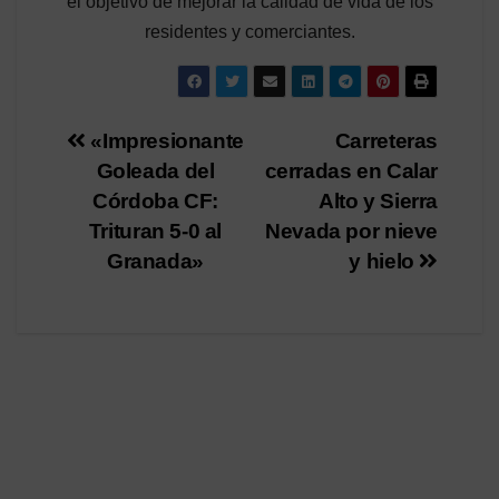
el objetivo de mejorar la calidad de vida de los
residentes y comerciantes.
Navegación
«Impresionante
Carreteras
Goleada del
cerradas en Calar
de
Córdoba CF:
Alto y Sierra
entradas
Trituran 5-0 al
Nevada por nieve
Granada»
y hielo