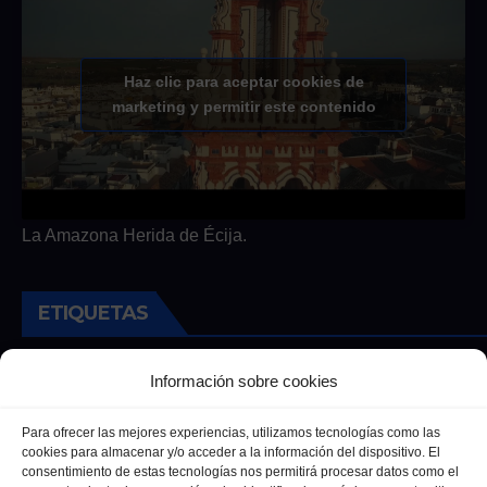
Haz clic para aceptar cookies de
marketing y permitir este contenido
La Amazona Herida de Écija.
ETIQUETAS
Andalucia
Andalucía
Cultura
Deportes
Ecija
Información sobre cookies
Entrevista
Entrevistas
Salud
Para ofrecer las mejores experiencias, utilizamos tecnologías como las
cookies para almacenar y/o acceder a la información del dispositivo. El
consentimiento de estas tecnologías nos permitirá procesar datos como el