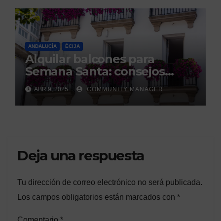
ANDALUCÍA
ÉCIJA
Alquilar balcones para
Semana Santa: consejos
legales de la Asociación
ABR 9, 2025
COMMUNITY MANAGER
Española de Consumidores.
Deja una respuesta
Tu dirección de correo electrónico no será publicada.
Los campos obligatorios están marcados con
*
Comentario
*