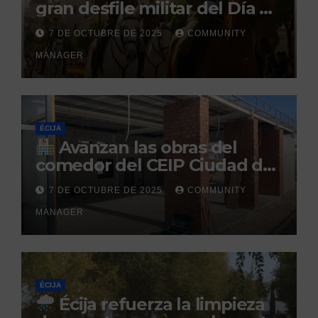
gran desfile militar del Día de
la Hispanidad organizado por
7 DE OCTUBRE DE 2025
COMMUNITY
el Centro Militar de Cría
MANAGER
Caballar
ÉCIJA
Avanzan las obras del
comedor del CEIP Ciudad del
Sol: su finalización está
7 DE OCTUBRE DE 2025
COMMUNITY
prevista para finales de 2025
MANAGER
ÉCIJA
Écija refuerza la limpieza