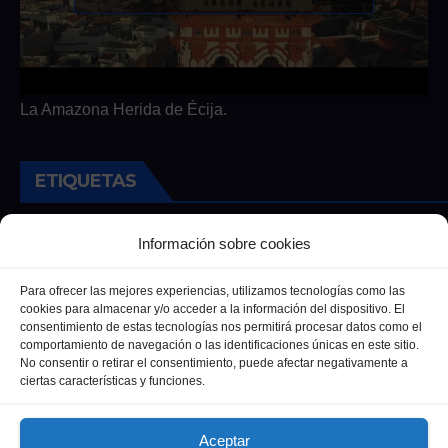
La Amazona Herida de Écija.
ETIQUETAS
Andalucia
Andalucía
Cultura
Deportes
Ecija
Información sobre cookies
Entrevista
Entrevistas
Salud
Para ofrecer las mejores experiencias, utilizamos tecnologías como las
cookies para almacenar y/o acceder a la información del dispositivo. El
consentimiento de estas tecnologías nos permitirá procesar datos como el
comportamiento de navegación o las identificaciones únicas en este sitio.
No consentir o retirar el consentimiento, puede afectar negativamente a
ciertas características y funciones.
Aceptar