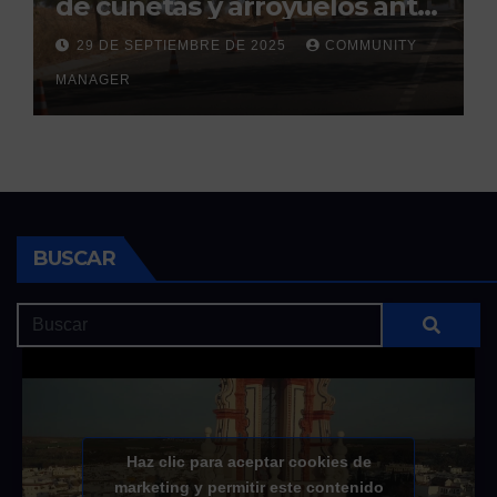
de cunetas y arroyuelos ante
la llegada de las lluvias
29 DE SEPTIEMBRE DE 2025
COMMUNITY
otoñales
MANAGER
BUSCAR
Haz clic para aceptar cookies de
marketing y permitir este contenido