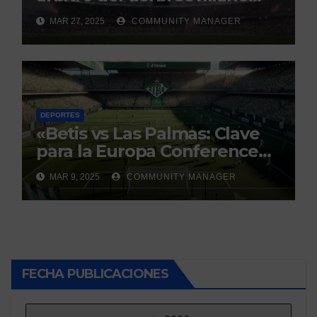
con un historial que genera
MAR 27, 2025
COMMUNITY MANAGER
debate
DEPORTES
«Betis vs Las Palmas: Clave
para la Europa Conference
League»
MAR 9, 2025
COMMUNITY MANAGER
FECHA PUBLICACIONES