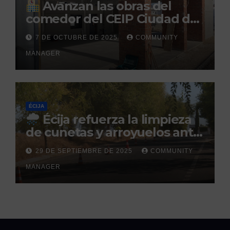
Avanzan las obras del
comedor del CEIP Ciudad del
Sol: su finalización está
7 DE OCTUBRE DE 2025
COMMUNITY
prevista para finales de 2025
MANAGER
ÉCIJA
Écija refuerza la limpieza
de cunetas y arroyuelos ante
la llegada de las lluvias
29 DE SEPTIEMBRE DE 2025
COMMUNITY
otoñales
MANAGER