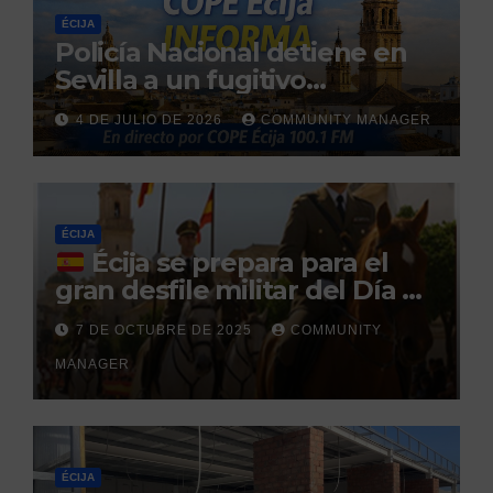
ÉCIJA
Policía Nacional detiene en
Sevilla a un fugitivo
reclamado por narcotráfico
4 DE JULIO DE 2026
COMMUNITY MANAGER
tras no regresar a prisión
durante un permiso
penitenciario
ÉCIJA
Écija se prepara para el
gran desfile militar del Día de
la Hispanidad organizado por
7 DE OCTUBRE DE 2025
COMMUNITY
el Centro Militar de Cría
MANAGER
Caballar
ÉCIJA