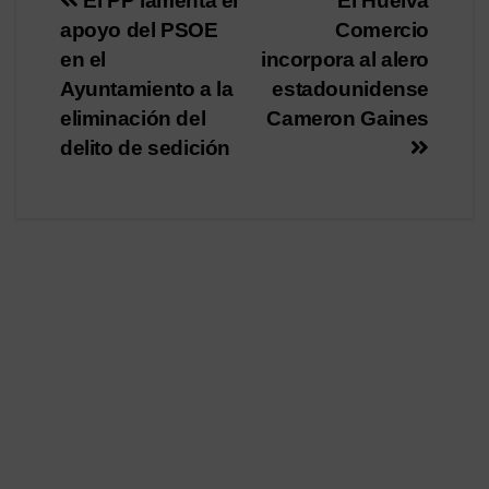
Navegación
El PP lamenta el
El Huelva
apoyo del PSOE
Comercio
de
en el
incorpora al alero
entradas
Ayuntamiento a la
estadounidense
eliminación del
Cameron Gaines
delito de sedición