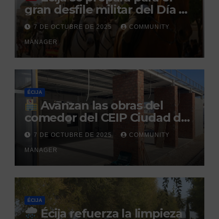
gran desfile militar del Día de
la Hispanidad organizado por
7 DE OCTUBRE DE 2025
COMMUNITY
el Centro Militar de Cría
MANAGER
Caballar
ÉCIJA
Avanzan las obras del
comedor del CEIP Ciudad del
Sol: su finalización está
7 DE OCTUBRE DE 2025
COMMUNITY
prevista para finales de 2025
MANAGER
ÉCIJA
Écija refuerza la limpieza