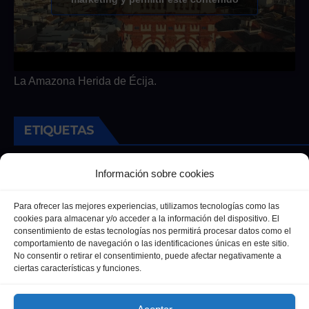
La Amazona Herida de Écija.
ETIQUETAS
Andalucia
Andalucía
Cultura
Deportes
Ecija
Información sobre cookies
Entrevista
Entrevistas
Salud
Para ofrecer las mejores experiencias, utilizamos tecnologías como las
cookies para almacenar y/o acceder a la información del dispositivo. El
consentimiento de estas tecnologías nos permitirá procesar datos como el
comportamiento de navegación o las identificaciones únicas en este sitio.
No consentir o retirar el consentimiento, puede afectar negativamente a
ciertas características y funciones.