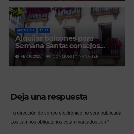
ANDALUCÍA
ÉCIJA
Alquilar balcones para
Semana Santa: consejos
legales de la Asociación
ABR 9, 2025
COMMUNITY MANAGER
Española de Consumidores.
Deja una respuesta
Tu dirección de correo electrónico no será publicada.
Los campos obligatorios están marcados con
*