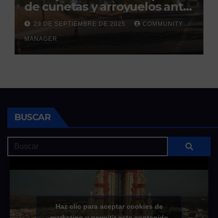
de cunetas y arroyuelos ante
la llegada de las lluvias
29 DE SEPTIEMBRE DE 2025
COMMUNITY
otoñales
MANAGER
BUSCAR
Haz clic para aceptar cookies de
marketing y permitir este contenido