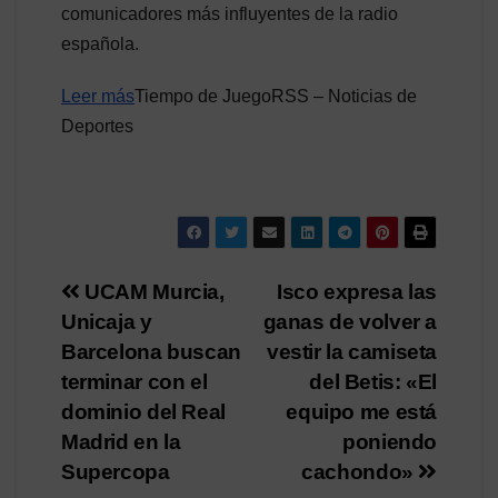
comunicadores más influyentes de la radio
española.
Leer más
Tiempo de JuegoRSS – Noticias de
Deportes
Navegación
UCAM Murcia,
Isco expresa las
Unicaja y
ganas de volver a
de
Barcelona buscan
vestir la camiseta
entradas
terminar con el
del Betis: «El
dominio del Real
equipo me está
Madrid en la
poniendo
Supercopa
cachondo»