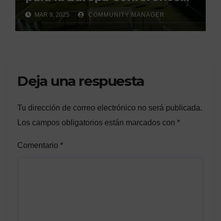
League»
MAR 9, 2025
COMMUNITY MANAGER
Deja una respuesta
Tu dirección de correo electrónico no será publicada.
Los campos obligatorios están marcados con
*
Comentario
*