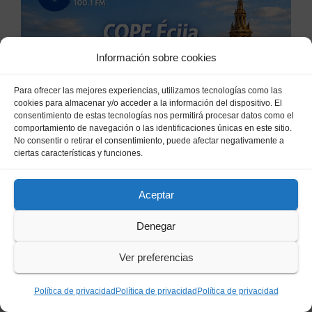
ÉCIJA
Información sobre cookies
Policía Nacional detiene en
Sevilla a un fugitivo
Para ofrecer las mejores experiencias, utilizamos tecnologías como las
reclamado por narcotráfico
cookies para almacenar y/o acceder a la información del dispositivo. El
4 DE JULIO DE 2026
COMMUNITY MANAGER
tras no regresar a prisión
consentimiento de estas tecnologías nos permitirá procesar datos como el
comportamiento de navegación o las identificaciones únicas en este sitio.
durante un permiso
No consentir o retirar el consentimiento, puede afectar negativamente a
penitenciario
ciertas características y funciones.
ÉCIJA
Écija se prepara para el
Aceptar
gran desfile militar del Día de
Denegar
la Hispanidad organizado por
7 DE OCTUBRE DE 2025
COMMUNITY
el Centro Militar de Cría
Ver preferencias
MANAGER
Caballar
Política de privacidad
Política de privacidad
Política de privacidad