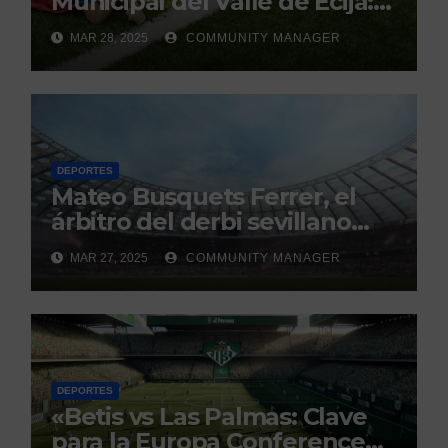
Municipal del Valle de Écija:
Renovación y Mantenimiento
MAR 28, 2025
COMMUNITY MANAGER
Continuo.
DEPORTES
Mateo Busquets Ferrer, el
árbitro del derbi sevillano
con un historial que genera
MAR 27, 2025
COMMUNITY MANAGER
debate
DEPORTES
«Betis vs Las Palmas: Clave
para la Europa Conference