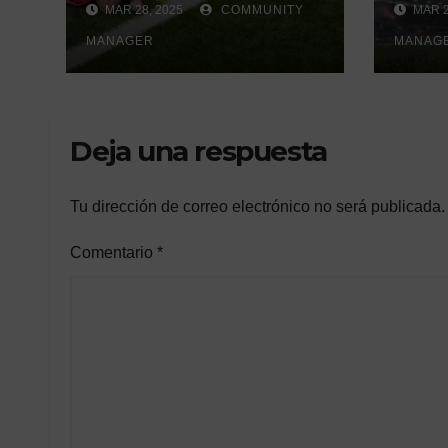
MAR 28, 2025
COMMUNITY
MAR 2
de Écija:
un h
Renovación y
MANAGER
gene
MANAG
Mantenimiento
Continuo.
Deja una respuesta
Tu dirección de correo electrónico no será publicada.
Comentario
*