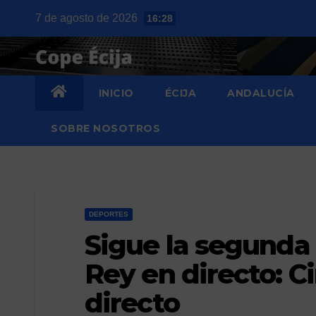
Saltar
7 de agosto de 2026
16:28
al
contenido
INICIO
ÉCIJA
ANDALUCÍA
SOBRE NOSOTROS
DEPORTES
Sigue la segunda 
Rey en directo: C
directo