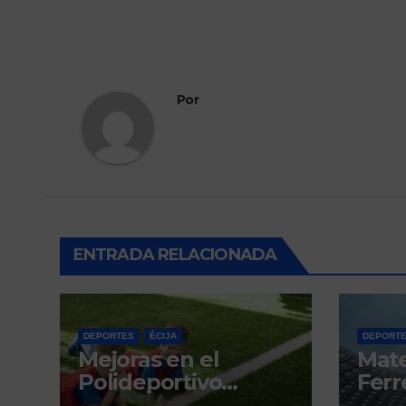
Por
ENTRADA RELACIONADA
DEPORTES
ÉCIJA
DEPORT
Mejoras en el
Mat
Polideportivo
Ferre
Municipal del Valle
derb