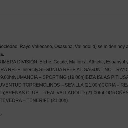
 Sociedad, Rayo Vallecano, Osasuna, Valladolid) se miden hoy 
a.
DIVISIÓN: Elche, Getafe, Mallorca, Athletic, Espanyol 
MERA RFEF: Intercity.SEGUNDA RFEF:AT. SAGUNTINO – RAY
9.00h)NUMANCIA – SPORTING (19.00h)IBIZA ISLAS PITIUS
JUVENTUD TORREMOLINOS – SEVILLA (21.00h)CORIA – RE
0h)ARENAS CLUB – REAL VALLADOLID (21.00h)LOGROÑÉS
NTEVEDRA – TENERIFE (21.00h)
s