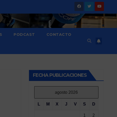
S
PODCAST
CONTACTO
FECHA PUBLICACIONES
agosto 2026
L
M
X
J
V
S
D
1
2