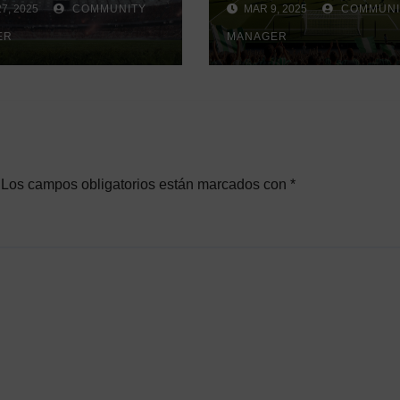
7, 2025
COMMUNITY
MAR 9, 2025
COMMUNI
istorial que
Conference
ra debate
ER
League»
MANAGER
Los campos obligatorios están marcados con
*