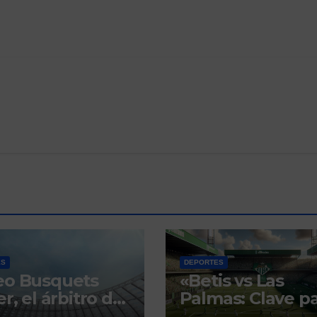
ES
DEPORTES
eo Busquets
«Betis vs Las
r, el árbitro del
Palmas: Clave p
i sevillano con
la Europa