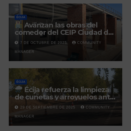
ÉCIJA
Avanzan las obras del
comedor del CEIP Ciudad del
Sol: su finalización está
7 DE OCTUBRE DE 2025
COMMUNITY
prevista para finales de 2025
MANAGER
ÉCIJA
Écija refuerza la limpieza
de cunetas y arroyuelos ante
la llegada de las lluvias
29 DE SEPTIEMBRE DE 2025
COMMUNITY
otoñales
MANAGER