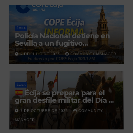
ÉCIJA
Policía Nacional detiene en
Sevilla a un fugitivo
reclamado por narcotráfico
4 DE JULIO DE 2026
COMMUNITY MANAGER
tras no regresar a prisión
durante un permiso
penitenciario
ÉCIJA
Écija se prepara para el
gran desfile militar del Día de
la Hispanidad organizado por
7 DE OCTUBRE DE 2025
COMMUNITY
el Centro Militar de Cría
MANAGER
Caballar