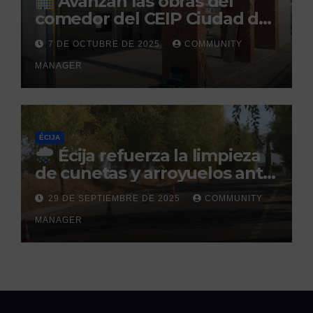
Avanzan las obras del
comedor del CEIP Ciudad del
Sol: su finalización está
7 DE OCTUBRE DE 2025
COMMUNITY
prevista para finales de 2025
MANAGER
ÉCIJA
Écija refuerza la limpieza
de cunetas y arroyuelos ante
la llegada de las lluvias
29 DE SEPTIEMBRE DE 2025
COMMUNITY
otoñales
MANAGER