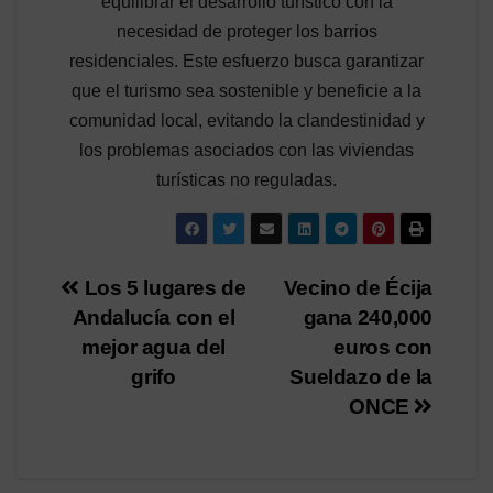
equilibrar el desarrollo turístico con la
necesidad de proteger los barrios
residenciales. Este esfuerzo busca garantizar
que el turismo sea sostenible y beneficie a la
comunidad local, evitando la clandestinidad y
los problemas asociados con las viviendas
turísticas no reguladas.
Navegación
Los 5 lugares de
Vecino de Écija
Andalucía con el
gana 240,000
de
mejor agua del
euros con
entradas
grifo
Sueldazo de la
ONCE