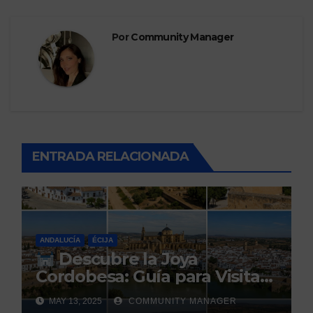
Por
Community Manager
ENTRADA RELACIONADA
ANDALUCÍA
ÉCIJA
Descubre la Joya
Cordobesa: Guía para Visitar
los 5 Pueblos Más Bonitos
MAY 13, 2025
COMMUNITY MANAGER