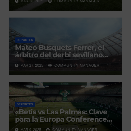
MAR 28, 2025
COMMUNITY MANAGER
Continuo.
DEPORTES
Mateo Busquets Ferrer, el
árbitro del derbi sevillano
con un historial que genera
MAR 27, 2025
COMMUNITY MANAGER
debate
DEPORTES
«Betis vs Las Palmas: Clave
para la Europa Conference
League»
MAR 9, 2025
COMMUNITY MANAGER