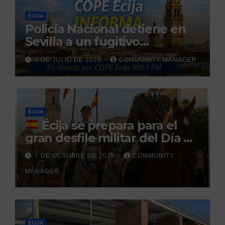
ÉCIJA
Policía Nacional detiene en
Sevilla a un fugitivo
reclamado por narcotráfico
4 DE JULIO DE 2026
COMMUNITY MANAGER
tras no regresar a prisión
durante un permiso
penitenciario
ÉCIJA
Écija se prepara para el
gran desfile militar del Día de
la Hispanidad organizado por
7 DE OCTUBRE DE 2025
COMMUNITY
el Centro Militar de Cría
MANAGER
Caballar
ÉCIJA