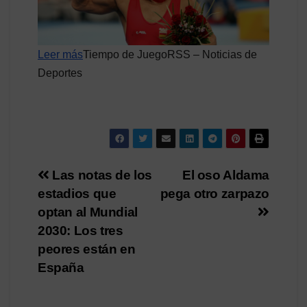
Leer más
Tiempo de JuegoRSS – Noticias de
Deportes
Navegación
Las notas de los
El oso Aldama
estadios que
pega otro zarpazo
de
optan al Mundial
entradas
2030: Los tres
peores están en
España