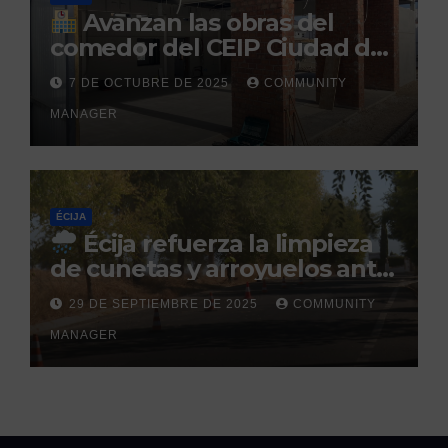
Avanzan las obras del
comedor del CEIP Ciudad del
Sol: su finalización está
7 DE OCTUBRE DE 2025
COMMUNITY
prevista para finales de 2025
MANAGER
ÉCIJA
Écija refuerza la limpieza
de cunetas y arroyuelos ante
la llegada de las lluvias
29 DE SEPTIEMBRE DE 2025
COMMUNITY
otoñales
MANAGER