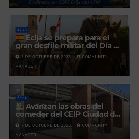
tras no regresar a prisión
durante un permiso
penitenciario
ÉCIJA
Écija se prepara para el
gran desfile militar del Día de
la Hispanidad organizado por
7 DE OCTUBRE DE 2025
COMMUNITY
el Centro Militar de Cría
MANAGER
Caballar
ÉCIJA
Avanzan las obras del
comedor del CEIP Ciudad del
Sol: su finalización está
7 DE OCTUBRE DE 2025
COMMUNITY
prevista para finales de 2025
MANAGER