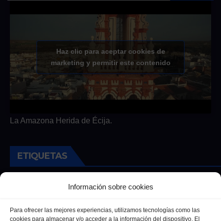
Haz clic para aceptar cookies de
marketing y permitir este contenido
La Amazona Herida de Écija.
ETIQUETAS
Andalucia
Andalucía
Cultura
Deportes
Ecija
Información sobre cookies
Entrevista
Entrevistas
Salud
Para ofrecer las mejores experiencias, utilizamos tecnologías como las
cookies para almacenar y/o acceder a la información del dispositivo. El