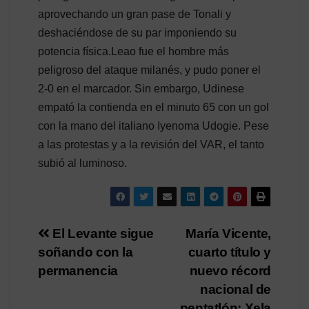
aprovechando un gran pase de Tonali y
deshaciéndose de su par imponiendo su
potencia física.Leao fue el hombre más
peligroso del ataque milanés, y pudo poner el
2-0 en el marcador. Sin embargo, Udinese
empató la contienda en el minuto 65 con un gol
con la mano del italiano Iyenoma Udogie. Pese
a las protestas y a la revisión del VAR, el tanto
subió al luminoso.
Navegación
El Levante sigue
María Vicente,
soñando con la
cuarto título y
de
permanencia
nuevo récord
entradas
nacional de
pentatlón; Xela