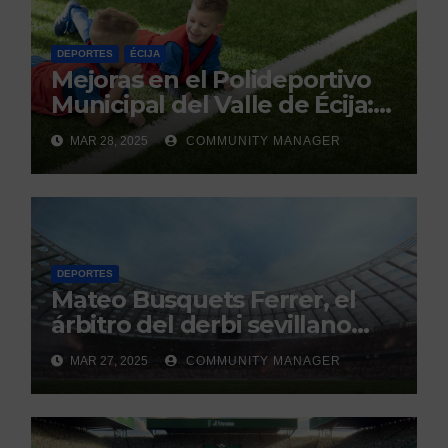
DEPORTES
ÉCIJA
Mejoras en el Polideportivo
Municipal del Valle de Écija:
Renovación y Mantenimiento
MAR 28, 2025
COMMUNITY MANAGER
Continuo.
DEPORTES
Mateo Busquets Ferrer, el
árbitro del derbi sevillano
con un historial que genera
MAR 27, 2025
COMMUNITY MANAGER
debate