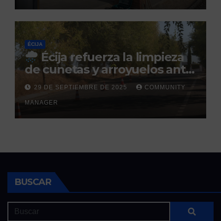
ÉCIJA
Écija refuerza la limpieza
de cunetas y arroyuelos ante
la llegada de las lluvias
29 DE SEPTIEMBRE DE 2025
COMMUNITY
otoñales
MANAGER
BUSCAR