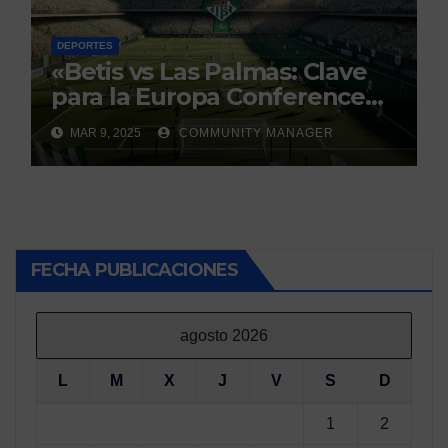
DEPORTES
«Betis vs Las Palmas: Clave
para la Europa Conference
League»
MAR 9, 2025
COMMUNITY MANAGER
FECHA PUBLICACIONES
agosto 2026
L
M
X
J
V
S
D
1
2