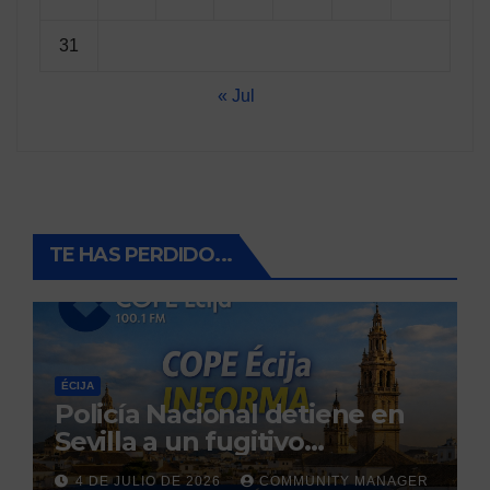
31
« Jul
TE HAS PERDIDO...
ÉCIJA
Policía Nacional detiene en
Sevilla a un fugitivo
reclamado por narcotráfico
4 DE JULIO DE 2026
COMMUNITY MANAGER