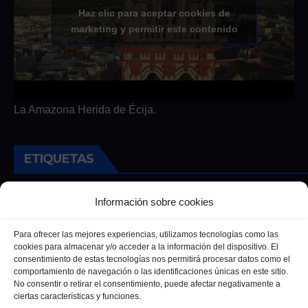
Haz clic para aceptar cookies de
marketing y permitir este contenido
La Amazona Herida de Écija.
ETIQUETAS
Andalucia
Andalucía
Cultura
Deportes
Ecija
Información sobre cookies
Entrevista
Entrevistas
Salud
Para ofrecer las mejores experiencias, utilizamos tecnologías como las
cookies para almacenar y/o acceder a la información del dispositivo. El
consentimiento de estas tecnologías nos permitirá procesar datos como el
comportamiento de navegación o las identificaciones únicas en este sitio.
No consentir o retirar el consentimiento, puede afectar negativamente a
ciertas características y funciones.