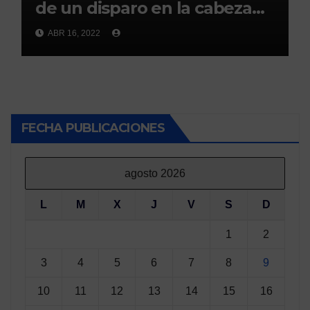
de un disparo en la cabeza
en Ceuta(abc)
ABR 16, 2022
FECHA PUBLICACIONES
agosto 2026
L
M
X
J
V
S
D
1
2
3
4
5
6
7
8
9
10
11
12
13
14
15
16