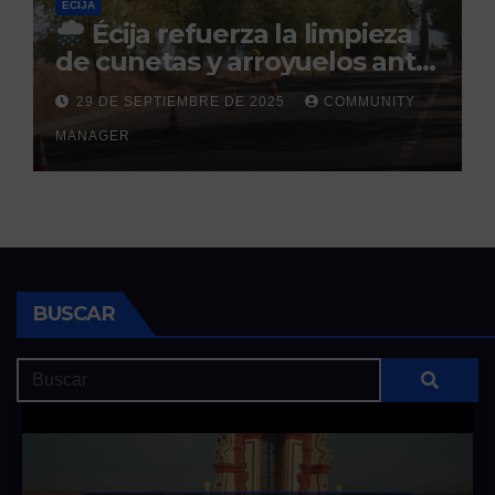
ÉCIJA
Écija refuerza la limpieza
de cunetas y arroyuelos ante
la llegada de las lluvias
29 DE SEPTIEMBRE DE 2025
COMMUNITY
otoñales
MANAGER
BUSCAR