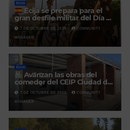
ÉCIJA
Écija se prepara para el
gran desfile militar del Día de
la Hispanidad organizado por
7 DE OCTUBRE DE 2025
COMMUNITY
el Centro Militar de Cría
MANAGER
Caballar
ÉCIJA
Avanzan las obras del
comedor del CEIP Ciudad del
Sol: su finalización está
7 DE OCTUBRE DE 2025
COMMUNITY
prevista para finales de 2025
MANAGER