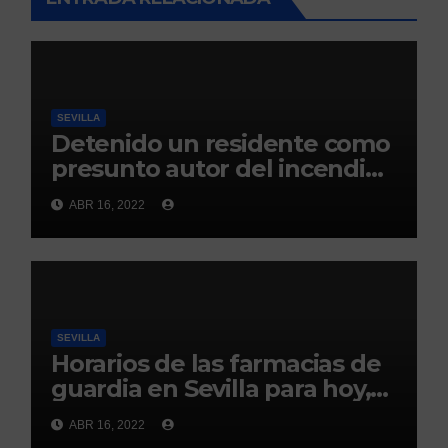
SEVILLA
Detenido un residente como
presunto autor del incendio
en una residencia para
ABR 16, 2022
personas con discapacidad
de Sevilla
SEVILLA
Horarios de las farmacias de
guardia en Sevilla para hoy,
16 de abril
ABR 16, 2022