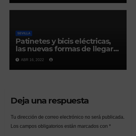
SEVILLA
Patinetes y bicis eléctricas,
las nuevas formas de llegar
este año a la Feria de Abril de
ABR 16, 2022
Sevilla 2022
Deja una respuesta
Tu dirección de correo electrónico no será publicada.
Los campos obligatorios están marcados con
*