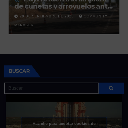
de cunetas y arroyuelos ante
la llegada de las lluvias
29 DE SEPTIEMBRE DE 2025
COMMUNITY
otoñales
MANAGER
BUSCAR
Haz clic para aceptar cookies de