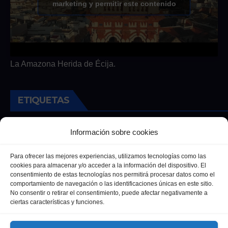
marketing y permitir este contenido
La Amazona Herida de Écija.
ETIQUETAS
Andalucia
Andalucía
Cultura
Deportes
Ecija
Información sobre cookies
Entrevista
Entrevistas
Salud
Para ofrecer las mejores experiencias, utilizamos tecnologías como las
cookies para almacenar y/o acceder a la información del dispositivo. El
consentimiento de estas tecnologías nos permitirá procesar datos como el
comportamiento de navegación o las identificaciones únicas en este sitio.
No consentir o retirar el consentimiento, puede afectar negativamente a
ciertas características y funciones.