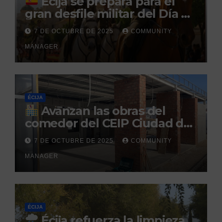
Écija se prepara para el
gran desfile militar del Día de
la Hispanidad organizado por
7 DE OCTUBRE DE 2025
COMMUNITY
el Centro Militar de Cría
MANAGER
Caballar
ÉCIJA
Avanzan las obras del
comedor del CEIP Ciudad del
Sol: su finalización está
7 DE OCTUBRE DE 2025
COMMUNITY
prevista para finales de 2025
MANAGER
ÉCIJA
Écija refuerza la limpieza