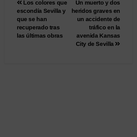
Navegación
Los colores que
Un muerto y dos
escondía Sevilla y
heridos graves en
de
que se han
un accidente de
entradas
recuperado tras
tráfico en la
las últimas obras
avenida Kansas
City de Sevilla