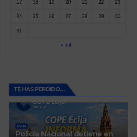
17
18
19
20
21
22
23
24
25
26
27
28
29
30
31
« Jul
TE HAS PERDIDO...
ÉCIJA
Policía Nacional detiene en