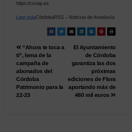
https://covap.es.
Leer más
CórdobaRSS – Noticias de Andalucía
Navegación
“Ahora te toca a
El Ayuntamiento
ti”, lema de la
de Córdoba
de
campaña de
garantiza las dos
entradas
abonados del
próximas
Córdoba
ediciones de Flora
Patrimonio para la
aportando más de
22-23
480 mil euros