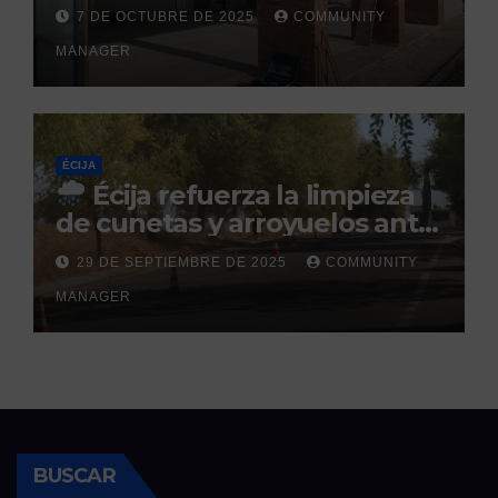
Sol: su finalización está
7 DE OCTUBRE DE 2025
COMMUNITY
prevista para finales de 2025
MANAGER
ÉCIJA
Écija refuerza la limpieza
de cunetas y arroyuelos ante
la llegada de las lluvias
29 DE SEPTIEMBRE DE 2025
COMMUNITY
otoñales
MANAGER
BUSCAR