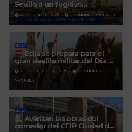
Sevilla a un fugitivo
reclamado por narcotráfico
4 DE JULIO DE 2026
COMMUNITY MANAGER
tras no regresar a prisión
durante un permiso
penitenciario
ÉCIJA
Écija se prepara para el
gran desfile militar del Día de
la Hispanidad organizado por
7 DE OCTUBRE DE 2025
COMMUNITY
el Centro Militar de Cría
MANAGER
Caballar
ÉCIJA
Avanzan las obras del
comedor del CEIP Ciudad del