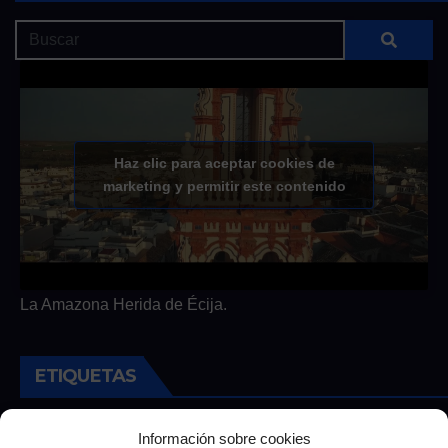
Haz clic para aceptar cookies de
marketing y permitir este contenido
La Amazona Herida de Écija.
ETIQUETAS
Andalucia
Andalucía
Cultura
Deportes
Ecija
Información sobre cookies