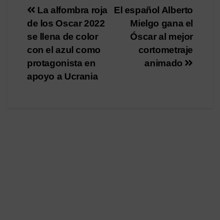
Navegación
La alfombra roja
El español Alberto
de los Oscar 2022
Mielgo gana el
de
se llena de color
Óscar al mejor
entradas
con el azul como
cortometraje
protagonista en
animado
apoyo a Ucrania