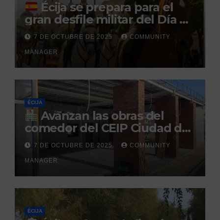
Écija se prepara para el
gran desfile militar del Día de
la Hispanidad organizado por
7 DE OCTUBRE DE 2025
COMMUNITY
el Centro Militar de Cría
MANAGER
Caballar
ÉCIJA
Avanzan las obras del
comedor del CEIP Ciudad del
Sol: su finalización está
7 DE OCTUBRE DE 2025
COMMUNITY
prevista para finales de 2025
MANAGER
ÉCIJA