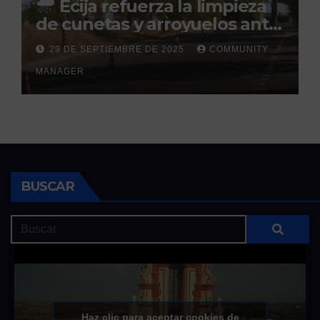
Écija refuerza la limpieza
de cunetas y arroyuelos ante
la llegada de las lluvias
29 DE SEPTIEMBRE DE 2025
COMMUNITY
otoñales
MANAGER
BUSCAR
Haz clic para aceptar cookies de