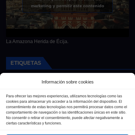
marketing y permitir este contenido
La Amazona Herida de Écija.
ETIQUETAS
Andalucia
Andalucía
Cultura
Deportes
Ecija
Información sobre cookies
Entrevista
Entrevistas
Salud
Para ofrecer las mejores experiencias, utilizamos tecnologías como las
cookies para almacenar y/o acceder a la información del dispositivo. El
consentimiento de estas tecnologías nos permitirá procesar datos como el
comportamiento de navegación o las identificaciones únicas en este sitio.
No consentir o retirar el consentimiento, puede afectar negativamente a
ciertas características y funciones.