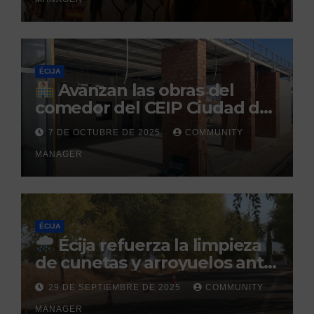
Caballar
ÉCIJA
Avanzan las obras del
comedor del CEIP Ciudad del
Sol: su finalización está
7 DE OCTUBRE DE 2025
COMMUNITY
prevista para finales de 2025
MANAGER
ÉCIJA
Écija refuerza la limpieza
de cunetas y arroyuelos ante
la llegada de las lluvias
29 DE SEPTIEMBRE DE 2025
COMMUNITY
otoñales
MANAGER