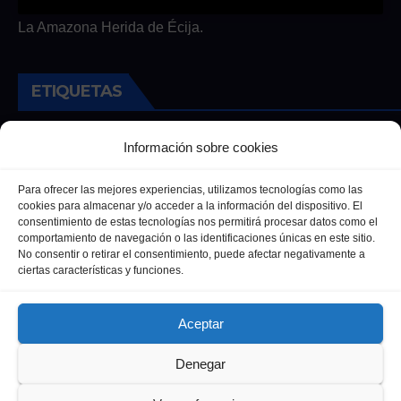
La Amazona Herida de Écija.
ETIQUETAS
Andalucia
Andalucía
Cultura
Deportes
Ecija
Información sobre cookies
Entrevista
Entrevistas
Salud
Para ofrecer las mejores experiencias, utilizamos tecnologías como las
cookies para almacenar y/o acceder a la información del dispositivo. El
consentimiento de estas tecnologías nos permitirá procesar datos como el
comportamiento de navegación o las identificaciones únicas en este sitio.
No consentir o retirar el consentimiento, puede afectar negativamente a
ciertas características y funciones.
Aceptar
Denegar
Funciona gracias a WordPress
|
Tema: Newsup de
Themeansar