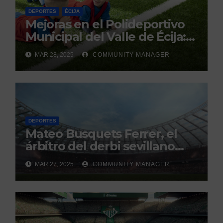
DEPORTES
ÉCIJA
Mejoras en el Polideportivo
Municipal del Valle de Écija:
Renovación y Mantenimiento
MAR 28, 2025
COMMUNITY MANAGER
Continuo.
DEPORTES
Mateo Busquets Ferrer, el
árbitro del derbi sevillano
con un historial que genera
MAR 27, 2025
COMMUNITY MANAGER
debate