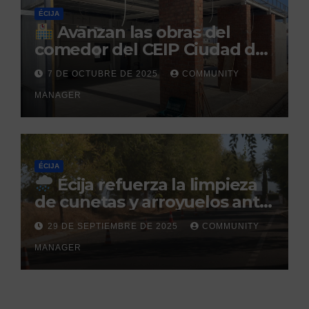
ÉCIJA
Avanzan las obras del
comedor del CEIP Ciudad del
Sol: su finalización está
7 DE OCTUBRE DE 2025
COMMUNITY
prevista para finales de 2025
MANAGER
ÉCIJA
Écija refuerza la limpieza
de cunetas y arroyuelos ante
la llegada de las lluvias
29 DE SEPTIEMBRE DE 2025
COMMUNITY
otoñales
MANAGER