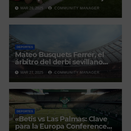
Renovación y Mantenimiento
MAR 28, 2025
COMMUNITY MANAGER
Continuo.
DEPORTES
Mateo Busquets Ferrer, el
árbitro del derbi sevillano
con un historial que genera
MAR 27, 2025
COMMUNITY MANAGER
debate
DEPORTES
«Betis vs Las Palmas: Clave
para la Europa Conference