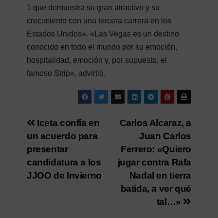
1 que demuestra su gran atractivo y su
crecimiento con una tercera carrera en los
Estados Unidos». «Las Vegas es un destino
conocido en todo el mundo por su emoción,
hospitalidad, emoción y, por supuesto, el
famoso Strip», advirtió.
Navegación
Iceta confía en
Carlos Alcaraz, a
un acuerdo para
Juan Carlos
de
presentar
Ferrero: «Quiero
entradas
candidatura a los
jugar contra Rafa
JJOO de Invierno
Nadal en tierra
batida, a ver qué
tal…»