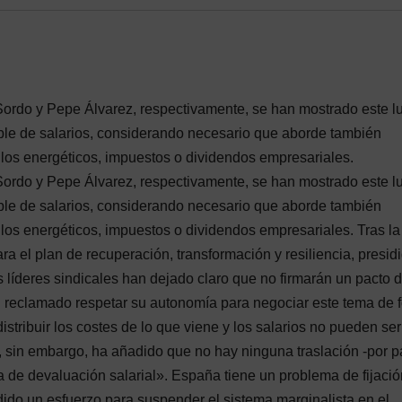
ordo y Pepe Álvarez, respectivamente, se han mostrado este l
able de salarios, considerando necesario que aborde también
 los energéticos, impuestos o dividendos empresariales.
ordo y Pepe Álvarez, respectivamente, se han mostrado este l
able de salarios, considerando necesario que aborde también
 los energéticos, impuestos o dividendos empresariales. Tras la
a el plan de recuperación, transformación y resiliencia, presid
 líderes sindicales han dejado claro que no firmarán un pacto 
han reclamado respetar su autonomía para negociar este tema de 
istribuir los costes de lo que viene y los salarios no pueden ser
 sin embargo, ha añadido que no hay ninguna traslación -por p
a de devaluación salarial». España tiene un problema de fijaci
ido un esfuerzo para suspender el sistema marginalista en el