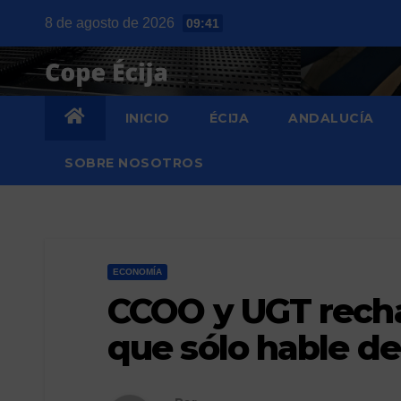
Saltar
8 de agosto de 2026
09:41
al
contenido
INICIO
ÉCIJA
ANDALUCÍA
SOBRE NOSOTROS
ECONOMÍA
CCOO y UGT recha
que sólo hable de