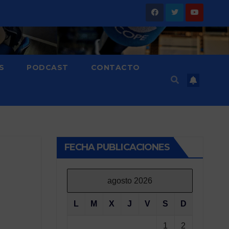
S
PODCAST
CONTACTO
FECHA PUBLICACIONES
agosto 2026
L
M
X
J
V
S
D
1
2