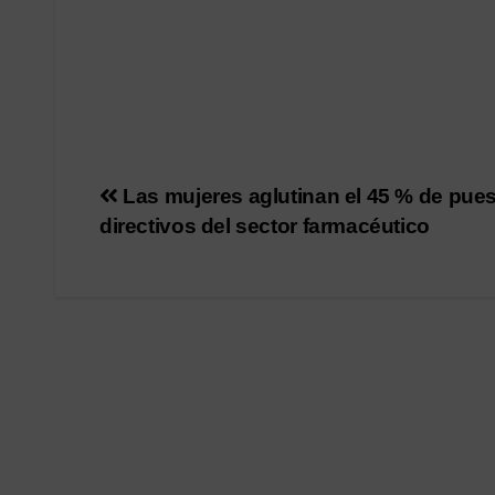
Navegación
Las mujeres aglutinan el 45 % de pue
directivos del sector farmacéutico
de
entradas