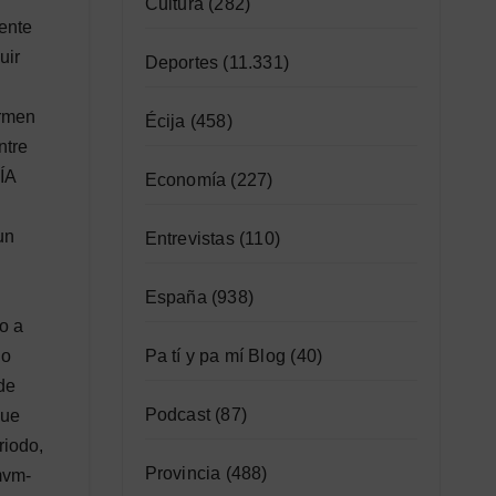
Cultura
(282)
mente
uir
Deportes
(11.331)
ormen
Écija
(458)
ntre
ÍA
Economía
(227)
un
Entrevistas
(110)
España
(938)
o a
Pa tí y pa mí Blog
(40)
do
de
Podcast
(87)
que
riodo,
Provincia
(488)
mvm-