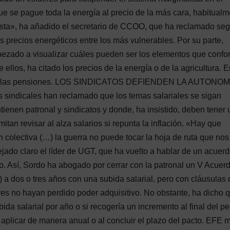
ue se pague toda la energía al precio de la más cara, habitual
onista», ha añadido el secretario de CCOO, que ha reclamado seg
s precios energéticos entre los más vulnerables. Por su parte,
pezado a visualizar cuáles pueden ser los elementos que conf
 ellos, ha citado los precios de la energía o de la agricultura. E
tado las pensiones. LOS SINDICATOS DEFIENDEN LA AUTONOM
dicales han reclamado que los temas salariales se sigan
enen patronal y sindicatos y donde, ha insistido, deben tener 
tan revisar al alza salarios si repunta la inflación. «Hay que
colectiva (…) la guerra no puede tocar la hoja de ruta que nos
ado claro el líder de UGT, que ha vuelto a hablar de un acuerd
o. Así, Sordo ha abogado por cerrar con la patronal un V Acuer
a dos o tres años con una subida salarial, pero con cláusulas 
dores no hayan perdido poder adquisitivo. No obstante, ha dicho 
bida salarial por año o si recogería un incremento al final del pe
a aplicar de manera anual o al concluir el plazo del pacto. EFE 