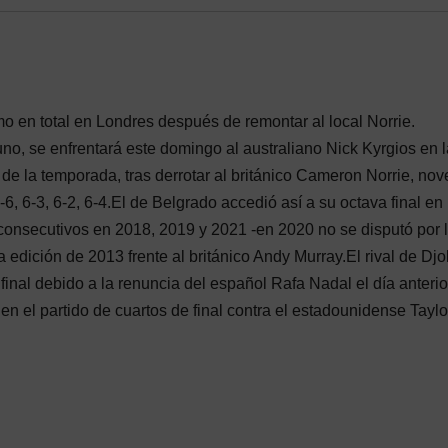
imo en total en Londres después de remontar al local Norrie.
uno, se enfrentará este domingo al australiano Nick Kyrgios en l
 de la temporada, tras derrotar al británico Cameron Norrie, no
-6, 6-3, 6-2, 6-4.El de Belgrado accedió así a su octava final en
 consecutivos en 2018, 2019 y 2021 -en 2020 no se disputó por 
 edición de 2013 frente al británico Andy Murray.El rival de Djo
final debido a la renuncia del español Rafa Nadal el día anterio
n el partido de cuartos de final contra el estadounidense Taylo