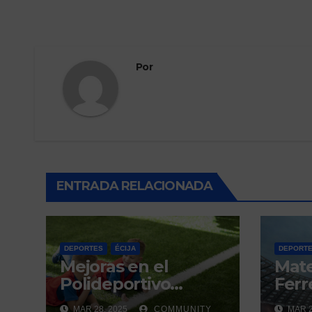
Por
ENTRADA RELACIONADA
DEPORTES
ÉCIJA
DEPORT
Mejoras en el
Mat
Polideportivo
Ferre
Municipal del Valle
derb
MAR 28, 2025
COMMUNITY
MAR 2