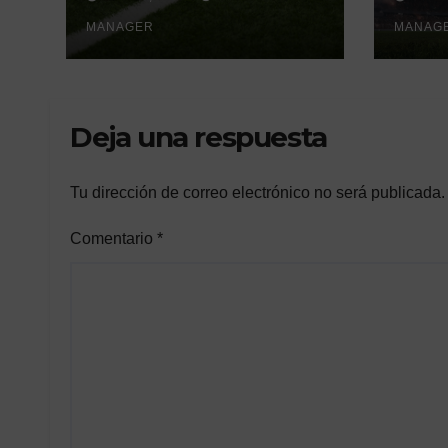
de Écija:
un h
Renovación y
MANAGER
gene
MANAG
Mantenimiento
Continuo.
Deja una respuesta
Tu dirección de correo electrónico no será publicada.
Comentario
*