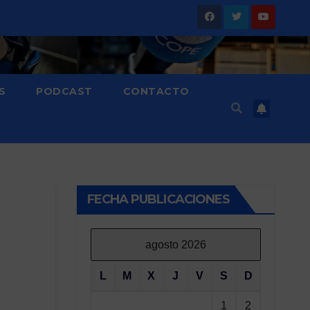
S
PODCAST
CONTACTO
FECHA PUBLICACIONES
agosto 2026
L
M
X
J
V
S
D
1
2