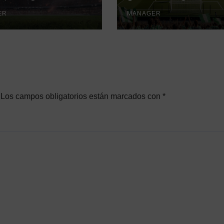
istorial que
Conference
ra debate
ER
League»
MANAGER
Los campos obligatorios están marcados con
*