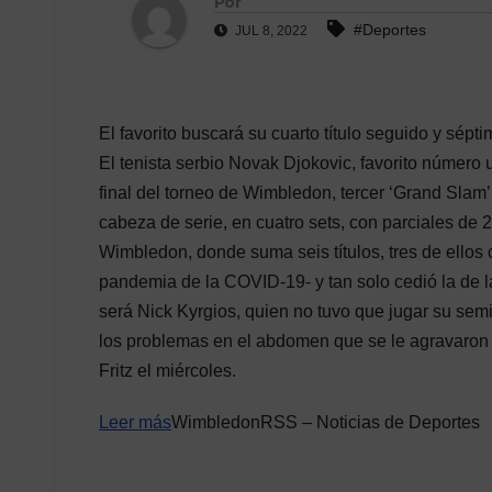
Por
#Deportes
JUL 8, 2022
El favorito buscará su cuarto título seguido y sépt
El tenista serbio Novak Djokovic, favorito número 
final del torneo de Wimbledon, tercer ‘Grand Slam’
cabeza de serie, en cuatro sets, con parciales de 2
Wimbledon, donde suma seis títulos, tres de ellos
pandemia de la COVID-19- y tan solo cedió la de la
será Nick Kyrgios, quien no tuvo que jugar su semi
los problemas en el abdomen que se le agravaron e
Fritz el miércoles.
Leer más
WimbledonRSS – Noticias de Deportes