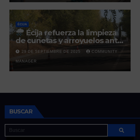
ÉCIJA
Écija refuerza la limpieza
de cunetas y arroyuelos ante
la llegada de las lluvias
29 DE SEPTIEMBRE DE 2025
COMMUNITY
otoñales
MANAGER
BUSCAR