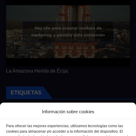
Haz clic para aceptar cookies de
marketing y permitir este contenido
La Amazona Herida de Écija.
ETIQUETAS
Andalucia
Andalucía
Cultura
Deportes
Ecija
Información sobre cookies
Entrevista
Entrevistas
Salud
Para ofrecer las mejores experiencias, utilizamos tecnologías como las
cookies para almacenar y/o acceder a la información del dispositivo. El