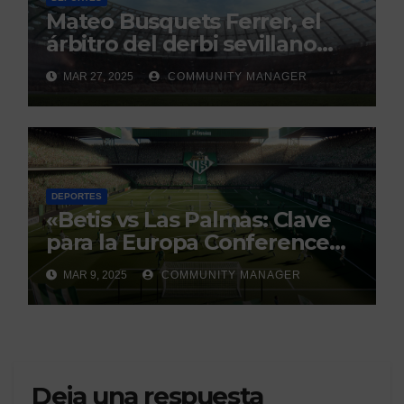
Mateo Busquets Ferrer, el
árbitro del derbi sevillano
con un historial que genera
MAR 27, 2025
COMMUNITY MANAGER
debate
DEPORTES
«Betis vs Las Palmas: Clave
para la Europa Conference
League»
MAR 9, 2025
COMMUNITY MANAGER
Deja una respuesta