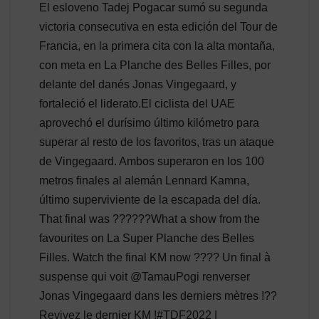
El esloveno Tadej Pogacar sumó su segunda
victoria consecutiva en esta edición del Tour de
Francia, en la primera cita con la alta montaña,
con meta en La Planche des Belles Filles, por
delante del danés Jonas Vingegaard, y
fortaleció el liderato.El ciclista del UAE
aprovechó el durísimo último kilómetro para
superar al resto de los favoritos, tras un ataque
de Vingegaard. Ambos superaron en los 100
metros finales al alemán Lennard Kamna,
último superviviente de la escapada del día.
That final was ??????What a show from the
favourites on La Super Planche des Belles
Filles. Watch the final KM now ???? Un final à
suspense qui voit @TamauPogi renverser
Jonas Vingegaard dans les derniers mètres !??
Revivez le dernier KM !#TDF2022 |