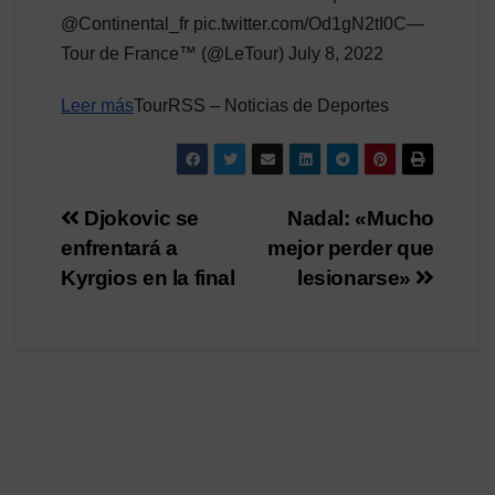
@Continental_fr pic.twitter.com/Od1gN2tI0C—
Tour de France™ (@LeTour) July 8, 2022
Leer más
TourRSS – Noticias de Deportes
Navegación
Djokovic se
Nadal: «Mucho
enfrentará a
mejor perder que
de
Kyrgios en la final
lesionarse»
entradas