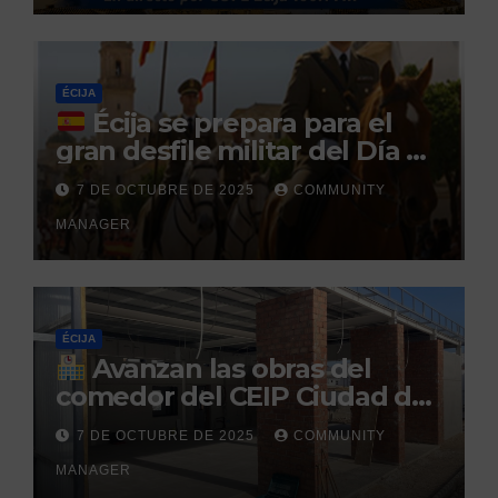
durante un permiso
penitenciario
ÉCIJA
Écija se prepara para el
gran desfile militar del Día de
la Hispanidad organizado por
7 DE OCTUBRE DE 2025
COMMUNITY
el Centro Militar de Cría
MANAGER
Caballar
ÉCIJA
Avanzan las obras del
comedor del CEIP Ciudad del
Sol: su finalización está
7 DE OCTUBRE DE 2025
COMMUNITY
prevista para finales de 2025
MANAGER