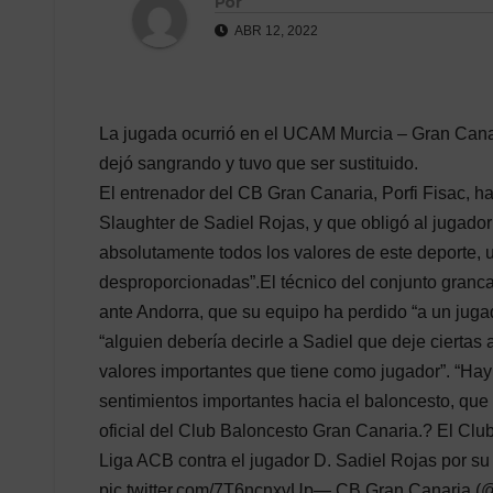
Por
ABR 12, 2022
La jugada ocurrió en el UCAM Murcia – Gran Canar
dejó sangrando y tuvo que ser sustituido.
El entrenador del CB Gran Canaria, Porfi Fisac, h
Slaughter de Sadiel Rojas, y que obligó al jugador
absolutamente todos los valores de este deporte, 
desproporcionadas”.El técnico del conjunto granca
ante Andorra, que su equipo ha perdido “a un juga
“alguien debería decirle a Sadiel que deje ciertas
valores importantes que tiene como jugador”. “Hay
sentimientos importantes hacia el baloncesto, qu
oficial del Club Baloncesto Gran Canaria.? El Cl
Liga ACB contra el jugador D. Sadiel Rojas por su
pic.twitter.com/7T6ncnxvUp— CB Gran Canaria (@