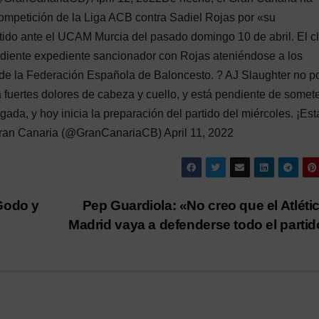
mpetición de la Liga ACB contra Sadiel Rojas por «su
rtido ante el UCAM Murcia del pasado domingo 10 de abril. El c
ondiente expediente sancionador con Rojas ateniéndose a los
o de la Federación Española de Baloncesto. ? AJ Slaughter no p
a fuertes dolores de cabeza y cuello, y está pendiente de somet
ada, y hoy inicia la preparación del partido del miércoles. ¡Es
ran Canaria (@GranCanariaCB) April 11, 2022
Godo y
Pep Guardiola: «No creo que el Atléti
Madrid vaya a defenderse todo el parti