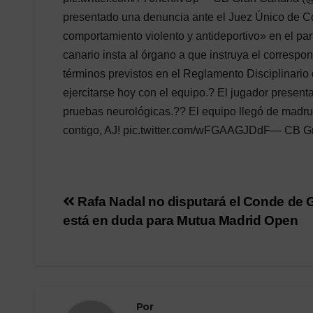
presentado una denuncia ante el Juez Único de Co
comportamiento violento y antideportivo» en el pa
canario insta al órgano a que instruya el corresp
términos previstos en el Reglamento Disciplinari
ejercitarse hoy con el equipo.? El jugador present
pruebas neurológicas.?? El equipo llegó de madrug
contigo, AJ! pic.twitter.com/wFGAAGJDdF— CB G
Navegación
Rafa Nadal no disputará el Conde de 
está en duda para Mutua Madrid Open
de
entradas
Por