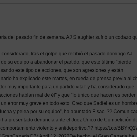
ia del pasado fin de semana. AJ Slaughter sufrió un codazo qu
a considerado, tras el golpe que recibió el pasado domingo AJ
 de su equipo a abandonar el partido, que este último “pierde
usando este tipo de acciones, que son agresiones y están
nario ha explicado este martes, en rueda de prensa previa al 
dor muy importante para un partido vital” y ha considerado que
 acciones hablan mal de él” y que “lo único que hacen es perder 
 un error muy grave en todo esto. Creo que Sadiel es un hombr
e lucha y pelea por su equipo”, ha apuntado Fisac. ?? Comunica
ub ha presentado denuncia ante el Juez Único de Competición de
 comportamiento violento y antideportivo.?? https://t.co/BBYr
GranCanariaCB) April 12, 2022De hecho, el Gran Canaria ha