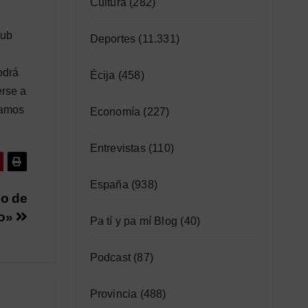
Cultura
(282)
lub
Deportes
(11.331)
odrá
Écija
(458)
erse a
tamos
Economía
(227)
Entrevistas
(110)
España
(938)
co de
do»
Pa tí y pa mí Blog
(40)
Podcast
(87)
Provincia
(488)