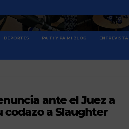
DEPORTES
PA TÍ Y PA MÍ BLOG
ENTREVISTA
enuncia ante el Juez a
su codazo a Slaughter