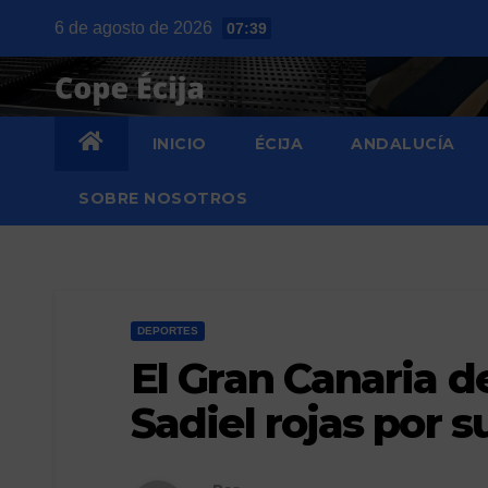
Saltar
6 de agosto de 2026
07:39
al
contenido
INICIO
ÉCIJA
ANDALUCÍA
SOBRE NOSOTROS
DEPORTES
El Gran Canaria d
Sadiel rojas por 