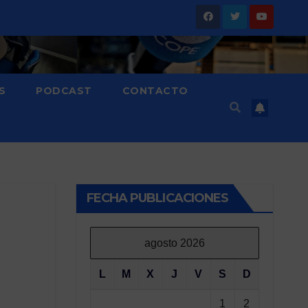
S
PODCAST
CONTACTO
FECHA PUBLICACIONES
agosto 2026
L
M
X
J
V
S
D
1
2