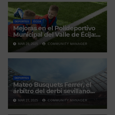
DEPORTES
ÉCIJA
Mejoras en el Polideportivo
Municipal del Valle de Écija:
Renovación y Mantenimiento
MAR 28, 2025
COMMUNITY MANAGER
Continuo.
DEPORTES
Mateo Busquets Ferrer, el
árbitro del derbi sevillano
con un historial que genera
MAR 27, 2025
COMMUNITY MANAGER
debate