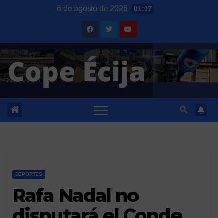
Saltar
6 de agosto de 2026
01:07
al
contenido
DEPORTES
Rafa Nadal no
disputará el Conde