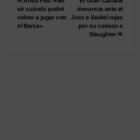
Navegación
Ansu Fati: «No
El Gran Canaria
sé cuándo podré
denuncia ante el
de
volver a jugar con
Juez a Sadiel rojas
entradas
el Barça»
por su codazo a
Slaughter