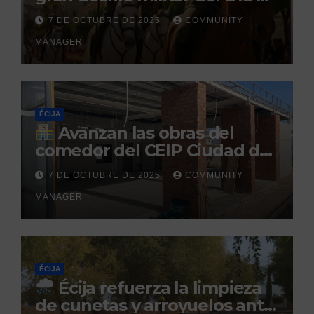
la Hispanidad organizado por
7 DE OCTUBRE DE 2025
COMMUNITY
el Centro Militar de Cría
MANAGER
Caballar
ÉCIJA
Avanzan las obras del
comedor del CEIP Ciudad del
Sol: su finalización está
7 DE OCTUBRE DE 2025
COMMUNITY
prevista para finales de 2025
MANAGER
ÉCIJA
Écija refuerza la limpieza
de cunetas y arroyuelos ante