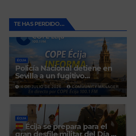
TE HAS PERDIDO...
ÉCIJA
Policía Nacional detiene en
Sevilla a un fugitivo
reclamado por narcotráfico
4 DE JULIO DE 2026
COMMUNITY MANAGER
tras no regresar a prisión
durante un permiso
penitenciario
ÉCIJA
Écija se prepara para el
gran desfile militar del Día de