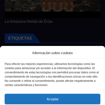
La Amazona Herida de Écija.
ETIQUETAS
Andalucia
Andalucía
Cultura
Deportes
Ecija
Información sobre cookies
Entrevista
Entrevistas
Salud
Para ofrecer las mejores experiencias, utilizamos tecnologías como las
cookies para almacenar y/o acceder a la información del dispositivo. El
consentimiento de estas tecnologías nos permitirá procesar datos como el
comportamiento de navegación o las identificaciones únicas en este sitio.
No consentir o retirar el consentimiento, puede afectar negativamente a
ciertas características y funciones.
Aceptar