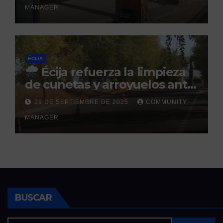
MANAGER
ÉCIJA
Écija refuerza la limpieza
de cunetas y arroyuelos ante
la llegada de las lluvias
29 DE SEPTIEMBRE DE 2025
COMMUNITY
otoñales
MANAGER
BUSCAR