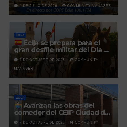
reclamado por narcotráfico
4 DE JULIO DE 2026
COMMUNITY MANAGER
tras no regresar a prisión
durante un permiso
penitenciario
ÉCIJA
Écija se prepara para el
gran desfile militar del Día de
la Hispanidad organizado por
7 DE OCTUBRE DE 2025
COMMUNITY
el Centro Militar de Cría
MANAGER
Caballar
ÉCIJA
Avanzan las obras del
comedor del CEIP Ciudad del
Sol: su finalización está
7 DE OCTUBRE DE 2025
COMMUNITY
prevista para finales de 2025