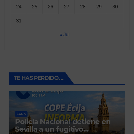
24
25
26
27
28
29
30
31
« Jul
TE HAS PERDIDO...
ÉCIJA
Policía Nacional detiene en
Sevilla a un fugitivo