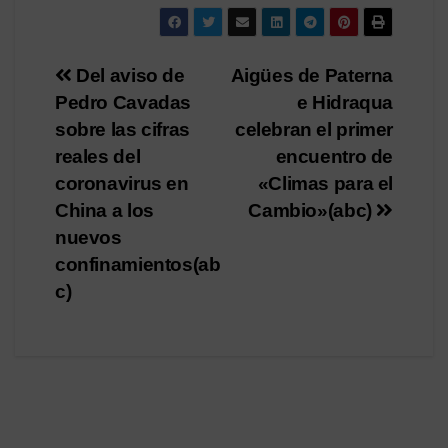
Navegación
Del aviso de
Aigües de Paterna
Pedro Cavadas
e Hidraqua
de
sobre las cifras
celebran el primer
entradas
reales del
encuentro de
coronavirus en
«Climas para el
China a los
Cambio»(abc)
nuevos
confinamientos(ab
c)