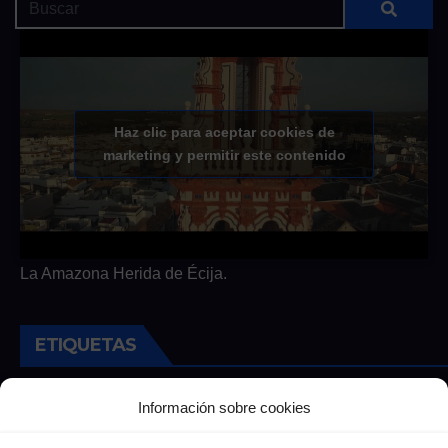
Haz clic para aceptar cookies de
marketing y permitir este contenido
La Amazona Herida de Écija.
ETIQUETAS
Andalucia
Andalucía
Cultura
Deportes
Ecija
Información sobre cookies
Entrevista
Entrevistas
Salud