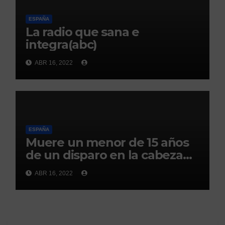
ESPAÑA
La radio que sana e
integra(abc)
ABR 16, 2022
ESPAÑA
Muere un menor de 15 años
de un disparo en la cabeza
en Ceuta(abc)
ABR 16, 2022