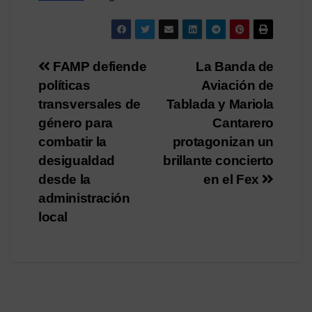
Navegación
FAMP defiende
La Banda de
políticas
Aviación de
de
transversales de
Tablada y Mariola
entradas
género para
Cantarero
combatir la
protagonizan un
desigualdad
brillante concierto
desde la
en el Fex
administración
local