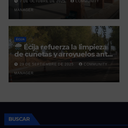
7 DE OCTUBRE DE 2025
COMMUNITY
prevista para finales de 2025
MANAGER
ÉCIJA
Écija refuerza la limpieza
de cunetas y arroyuelos ante
la llegada de las lluvias
29 DE SEPTIEMBRE DE 2025
COMMUNITY
otoñales
MANAGER
BUSCAR