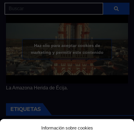
Haz clic para aceptar cookies de
marketing y permitir este contenido
La Amazona Herida de Écija.
ETIQUETAS
Andalucia
Andalucía
Cultura
Deportes
Ecija
Información sobre cookies