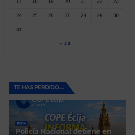
17
18
19
20
21
22
23
24
25
26
27
28
29
30
31
« Jul
TE HAS PERDIDO...
ÉCIJA
Policía Nacional detiene en