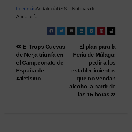
Leer más
AndalucíaRSS – Noticias de
Andalucía
Navegación
El Trops Cuevas
El plan para la
de Nerja triunfa en
Feria de Málaga:
de
el Campeonato de
pedir a los
entradas
España de
establecimientos
Atletismo
que no vendan
alcohol a partir de
las 16 horas