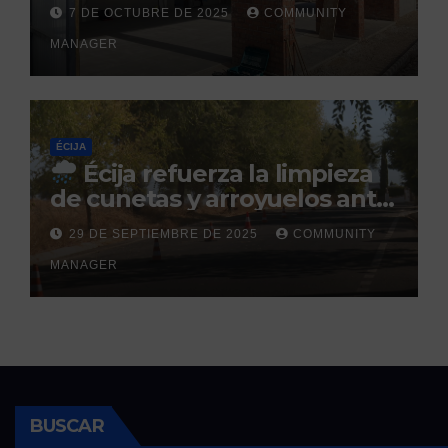
Sol: su finalización está
7 DE OCTUBRE DE 2025
COMMUNITY
prevista para finales de 2025
MANAGER
ÉCIJA
Écija refuerza la limpieza
de cunetas y arroyuelos ante
la llegada de las lluvias
29 DE SEPTIEMBRE DE 2025
COMMUNITY
otoñales
MANAGER
BUSCAR