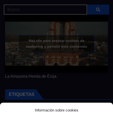
Haz clic para aceptar cookies de
marketing y permitir este contenido
La Amazona Herida de Écija.
ETIQUETAS
Andalucia
Andalucía
Cultura
Deportes
Ecija
Información sobre cookies