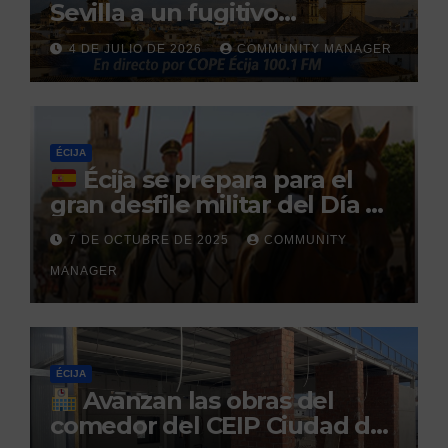
Sevilla a un fugitivo
reclamado por narcotráfico
4 DE JULIO DE 2026
COMMUNITY MANAGER
tras no regresar a prisión
durante un permiso
penitenciario
ÉCIJA
Écija se prepara para el
gran desfile militar del Día de
la Hispanidad organizado por
7 DE OCTUBRE DE 2025
COMMUNITY
el Centro Militar de Cría
MANAGER
Caballar
ÉCIJA
Avanzan las obras del
comedor del CEIP Ciudad del