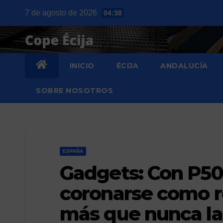
Saltar
7 de agosto de 2026
04:38
al
contenido
INICIO
ÉCIJA
ANDALUCÍA
SOBRE NOSOTROS
ESPAÑA
Gadgets: Con P50
coronarse como r
más que nunca la