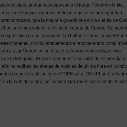
paces de ejecutar algunas apps como el juego Pokémon Unite,
blemas con Huawei. Además de los riesgos de ciberseguridad
mportar contactos, que la mayoría guardamos en la cuenta de Goo
 muchos hacemos solo a través de la cuenta de Google. Sumand
n dispositivo con un ‘hardware’ tan brillante como Huawei P50 
 este momento, no nos atreveríamos a recomendarlo como móvi
rado a usar Google en su día a día. Aunque como dispositivo
 de la fotografía. Puedes leer nuestra sección de tecnología p
 aún no recibes las alertas de noticias de última hora en tu móvi
uedes bajarte la aplicación de COPE para iOS (iPhone) y Andro
 en la web del diario, así como en las redes sociales del mism