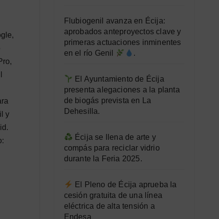
Flubiogenil avanza en Écija:
aprobados anteproyectos clave y
gle,
primeras actuaciones inminentes
o
en el río Genil
.
Pro,
l
El Ayuntamiento de Écija
presenta alegaciones a la planta
de biogás prevista en La
ara
Dehesilla.
l y
id.
Écija se llena de arte y
o:
compás para reciclar vidrio
durante la Feria 2025.
El Pleno de Écija aprueba la
cesión gratuita de una línea
eléctrica de alta tensión a
Endesa