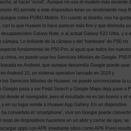
mucho, al hacer ‘scroll’. Aunque no usa el modelo más reciente d
ión 4G permite a este dispositivo tener un rendimiento muy fl
ideojuegos como PUBG Mobile. En cuanto al diseño, nos ha gust
 con la que Huawei lo hace parecer más fino y que disimula su
s desaparecidos Galaxy Note, o al actual Galaxy S22 Ultra, y a 
cámara. Lo brillante de la cámara y del ‘hardware’ de P50 no
n aspecto fundamental de P50 Pro: al igual que todos los nuevos
ca china, no puede usar los Servicios Móviles de Google. P50 
n basada en Android, que aunque desarrolla Google puede usar
 en Android 10, un sistema operativo lanzado en 2019 y
 los Servicios Móviles de Huawei, no puede sincronizarse la c
e Google pasa a ser Petal Search y Google Maps deja paso a P
í desde el navegador, pero el resultado no es tan bueno y el 
 y en su lugar remite a Huawei App Gallery. En un dispositivo
 ha convertido el ‘smartphone’, vivir sin Google puede converti
 resto de dispositivos hacemos en un abrir y cerrar de ojos, se
descargar apps con APK (mediante sitios como APK Pure) result