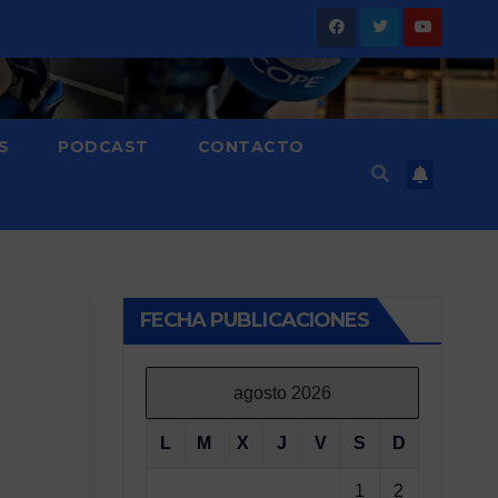
S
PODCAST
CONTACTO
FECHA PUBLICACIONES
agosto 2026
L
M
X
J
V
S
D
1
2