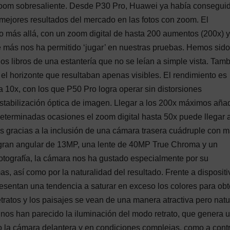
zoom sobresaliente. Desde P30 Pro, Huawei ya había consegui
mejores resultados del mercado en las fotos con zoom. El
o más allá, con un zoom digital de hasta 200 aumentos (200x) y
e más nos ha permitido ‘jugar’ en nuestras pruebas. Hemos sido
 los libros de una estantería que no se leían a simple vista. Tam
n el horizonte que resultaban apenas visibles. El rendimiento es
 10x, con los que P50 Pro logra operar sin distorsiones
 estabilización óptica de imagen. Llegar a los 200x máximos aña
eterminadas ocasiones el zoom digital hasta 50x puede llegar a
s gracias a la inclusión de una cámara trasera cuádruple con m
ra gran angular de 13MP, una lente de 40MP True Chroma y un
fotografía, la cámara nos ha gustado especialmente por su
as, así como por la naturalidad del resultado. Frente a disposit
esentan una tendencia a saturar en exceso los colores para ob
ratos y los paisajes se vean de una manera atractiva pero natu
car nos han parecido la iluminación del modo retrato, que genera 
o la cámara delantera y en condiciones complejas, como a contr