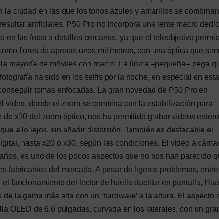
 la ciudad en las que los tonos azules y amarillos se combina
resultar artificiales. P50 Pro no incorpora una lente macro dedi
en las fotos a detalles cercanos, ya que el teleobjetivo permit
 como flores de apenas unos milímetros, con una óptica que sim
que la mayoría de móviles con macro. La única –pequeña– pega q
tografía ha sido en los selfis por la noche, en especial en est
conseguir tomas enfocadas. La gran novedad de P50 Pro en
l vídeo, donde el zoom se combina con la estabilización para
e de x10 del zoom óptico, nos ha permitido grabar vídeos enter
que a lo lejos, sin añadir distorsión. También es destacable el
igital, hasta x20 o x30, según las condiciones. El vídeo a cáma
os años, es uno de los pocos aspectos que no nos han parecido 
 fabricantes del mercado. A pesar de ligeros problemas, entre
el funcionamiento del lector de huella dactilar en pantalla, Hu
 de la gama más alta con un ‘hardware’ a la altura. El aspecto
lla OLED de 6,6 pulgadas, curvada en los laterales, con un gra