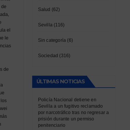
n de
Salud
(62)
cada,
e
Sevilla
(116)
ula el
ue le
Sin categoría
(6)
ancias
Sociedad
(316)
os de
ÚLTIMAS NOTICIAS
ra
que
Policía Nacional detiene en
 los
Sevilla a un fugitivo reclamado
awei
por narcotráfico tras no regresar a
 más
prisión durante un permiso
n
penitenciario