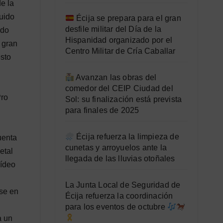
e la
uido
Écija se prepara para el gran
desfile militar del Día de la
ado
Hispanidad organizado por el
 gran
Centro Militar de Cría Caballar
esto
Avanzan las obras del
comedor del CEIP Ciudad del
Pro
Sol: su finalización está prevista
para finales de 2025
Écija refuerza la limpieza de
uenta
cunetas y arroyuelos ante la
etal
llegada de las lluvias otoñales
vídeo
La Junta Local de Seguridad de
rse en
Écija refuerza la coordinación
para los eventos de octubre
a un