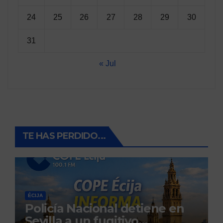
24
25
26
27
28
29
30
31
« Jul
TE HAS PERDIDO...
ÉCIJA
Policía Nacional detiene en
Sevilla a un fugitivo