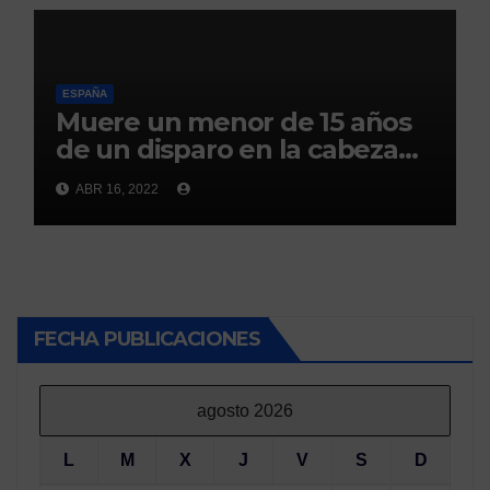
ESPAÑA
Muere un menor de 15 años
de un disparo en la cabeza
en Ceuta(abc)
ABR 16, 2022
FECHA PUBLICACIONES
agosto 2026
L
M
X
J
V
S
D