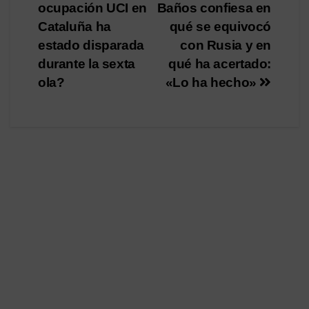
ocupación UCI en
Baños confiesa en
de
Cataluña ha
qué se equivocó
entradas
estado disparada
con Rusia y en
durante la sexta
qué ha acertado:
ola?
«Lo ha hecho»