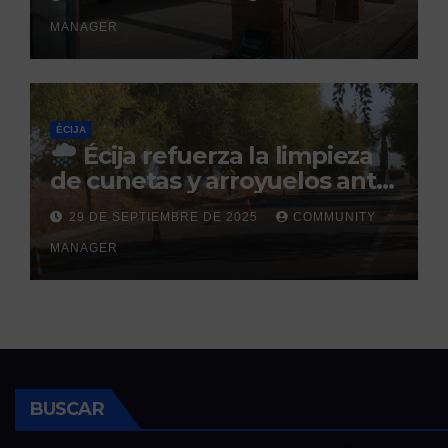
prevista para finales de 2025
MANAGER
ÉCIJA
Écija refuerza la limpieza
de cunetas y arroyuelos ante
la llegada de las lluvias
29 DE SEPTIEMBRE DE 2025
COMMUNITY
otoñales
MANAGER
BUSCAR