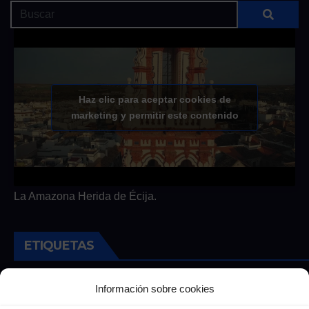
Haz clic para aceptar cookies de
marketing y permitir este contenido
La Amazona Herida de Écija.
ETIQUETAS
Andalucia
Andalucía
Cultura
Deportes
Ecija
Información sobre cookies