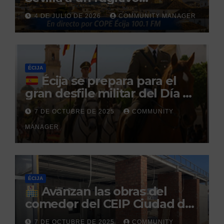
reclamado por narcotráfico
4 DE JULIO DE 2026
COMMUNITY MANAGER
tras no regresar a prisión
durante un permiso
penitenciario
ÉCIJA
Écija se prepara para el
gran desfile militar del Día de
la Hispanidad organizado por
7 DE OCTUBRE DE 2025
COMMUNITY
el Centro Militar de Cría
MANAGER
Caballar
ÉCIJA
Avanzan las obras del
comedor del CEIP Ciudad del
Sol: su finalización está
7 DE OCTUBRE DE 2025
COMMUNITY