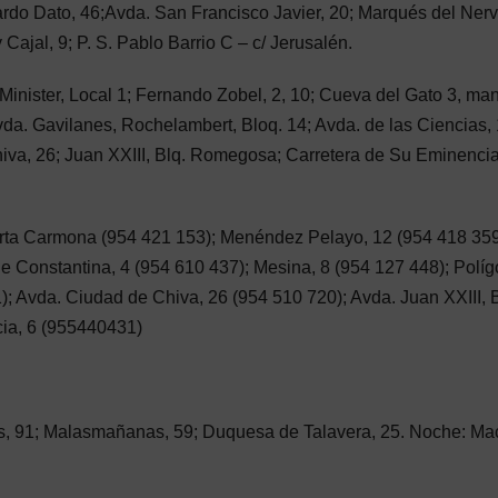
uardo Dato, 46;Avda. San Francisco Javier, 20; Marqués del Nerv
Cajal, 9; P. S. Pablo Barrio C – c/ Jerusalén.
 Minister, Local 1; Fernando Zobel, 2, 10; Cueva del Gato 3, man
Avda. Gavilanes, Rochelambert, Bloq. 14; Avda. de las Ciencias, 
hiva, 26; Juan XXIII, Blq. Romegosa; Carretera de Su Eminencia
erta Carmona (954 421 153); Menéndez Pelayo, 12 (954 418 359
de Constantina, 4 (954 610 437); Mesina, 8 (954 127 448); Polí
); Avda. Ciudad de Chiva, 26 (954 510 720); Avda. Juan XXIII, B
ia, 6 (955440431)
los, 91; Malasmañanas, 59; Duquesa de Talavera, 25. Noche: M