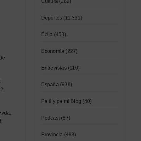
Cultura
(282)
Deportes
(11.331)
Écija
(458)
Economía
(227)
 de
Entrevistas
(110)
z
España
(938)
2;
Pa tí y pa mí Blog
(40)
Avda.
Podcast
(87)
8;
Provincia
(488)