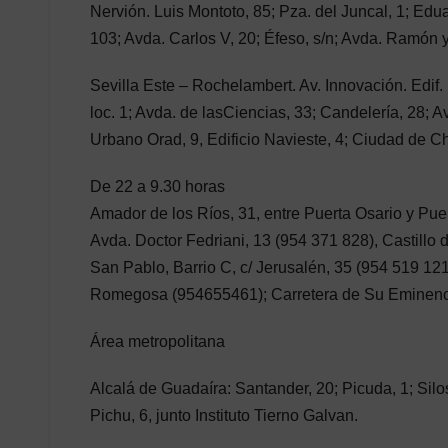
Nervión. Luis Montoto, 85; Pza. del Juncal, 1; Ed
103; Avda. Carlos V, 20; Éfeso, s/n; Avda. Ramón y 
Sevilla Este – Rochelambert. Av. Innovación. Edif.
loc. 1; Avda. de lasCiencias, 33; Candelería, 28; 
Urbano Orad, 9, Edificio Navieste, 4; Ciudad de C
De 22 a 9.30 horas
Amador de los Ríos, 31, entre Puerta Osario y Pu
Avda. Doctor Fedriani, 13 (954 371 828), Castillo 
San Pablo, Barrio C, c/ Jerusalén, 35 (954 519 121
Romegosa (954655461); Carretera de Su Eminenc
Área metropolitana
Alcalá de Guadaíra: Santander, 20; Picuda, 1; Si
Pichu, 6, junto Instituto Tierno Galvan.