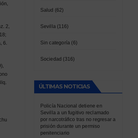
ión,
Salud
(62)
Sevilla
(116)
z. 2,
18;
Sin categoría
(6)
, 6.
Sociedad
(316)
),
gono
lq.
ÚLTIMAS NOTICIAS
Policía Nacional detiene en
Sevilla a un fugitivo reclamado
por narcotráfico tras no regresar a
achu
prisión durante un permiso
penitenciario