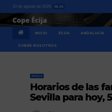
Saltar
10 de agosto de 2026
06:20
al
contenido
INICIO
ÉCIJA
ANDALUCÍA
SOBRE NOSOTROS
SEVILLA
Horarios de las f
Sevilla para hoy, 5