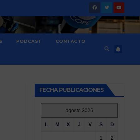
S
PODCAST
CONTACTO
FECHA PUBLICACIONES
agosto 2026
L
M
X
J
V
S
D
1
2