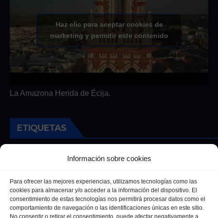
Haz clic para aceptar cookies de
marketing y permitir este contenido
La Amazona Herida de Écija.
ETIQUETAS
Andalucia
Andalucía
Cultura
Deportes
Ecija
Información sobre cookies
Entrevista
Entrevistas
Salud
Para ofrecer las mejores experiencias, utilizamos tecnologías como las
cookies para almacenar y/o acceder a la información del dispositivo. El
consentimiento de estas tecnologías nos permitirá procesar datos como el
comportamiento de navegación o las identificaciones únicas en este sitio.
No consentir o retirar el consentimiento, puede afectar negativamente a