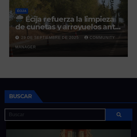
ÉCIJA
Écija refuerza la limpieza
de cunetas y arroyuelos ante
la llegada de las lluvias
29 DE SEPTIEMBRE DE 2025
COMMUNITY
otoñales
MANAGER
BUSCAR