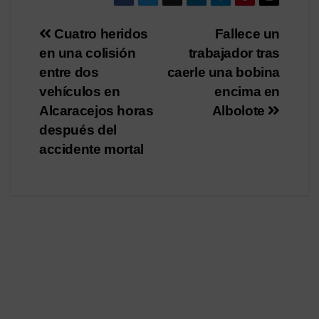
Navegación
Cuatro heridos
Fallece un
en una colisión
trabajador tras
de
entre dos
caerle una bobina
entradas
vehículos en
encima en
Alcaracejos horas
Albolote
después del
accidente mortal