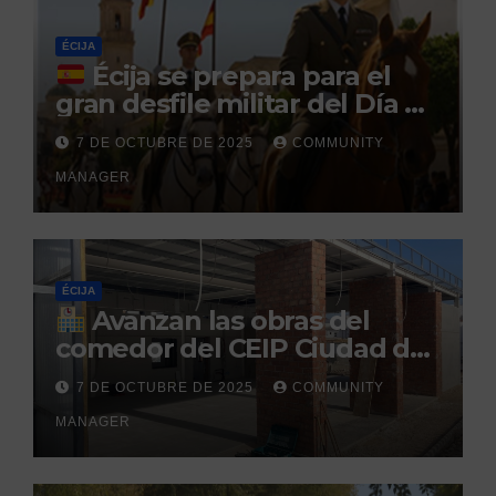
penitenciario
ÉCIJA
Écija se prepara para el
gran desfile militar del Día de
la Hispanidad organizado por
7 DE OCTUBRE DE 2025
COMMUNITY
el Centro Militar de Cría
MANAGER
Caballar
ÉCIJA
Avanzan las obras del
comedor del CEIP Ciudad del
Sol: su finalización está
7 DE OCTUBRE DE 2025
COMMUNITY
prevista para finales de 2025
MANAGER