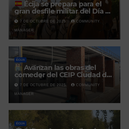
Écija se prepara para el
gran desfile militar del Día de
la Hispanidad organizado por
7 DE OCTUBRE DE 2025
COMMUNITY
el Centro Militar de Cría
MANAGER
Caballar
ÉCIJA
Avanzan las obras del
comedor del CEIP Ciudad del
Sol: su finalización está
7 DE OCTUBRE DE 2025
COMMUNITY
prevista para finales de 2025
MANAGER
ÉCIJA