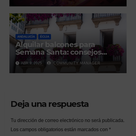
los GEM Awards.
ANDALUCÍA
ÉCIJA
Alquilar balcones para
Semana Santa: consejos
legales de la Asociación
ABR 9, 2025
COMMUNITY MANAGER
Española de Consumidores.
Deja una respuesta
Tu dirección de correo electrónico no será publicada.
Los campos obligatorios están marcados con
*