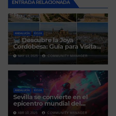
ENTRADA RELACIONADA
ANDALUCÍA
ÉCIJA
Descubre la Joya
Cordobesa: Guía para Visitar
los 5 Pueblos Más Bonitos
MAY 13, 2025
COMMUNITY MANAGER
ANDALUCÍA
ÉCIJA
Sevilla se convierte en el
epicentro mundial del
gaming con la celebración de
ABR 10, 2025
COMMUNITY MANAGER