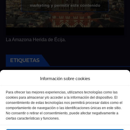
marketing y permitir este contenido
La Amazona Herida de Écija.
ETIQUETAS
Andalucia
Andalucía
Cultura
Deportes
Ecija
Información sobre cookies
Entrevista
Entrevistas
Salud
Para ofrecer las mejores experiencias, utilizamos tecnologías como las
cookies para almacenar y/o acceder a la información del dispositivo. El
consentimiento de estas tecnologías nos permitirá procesar datos como el
comportamiento de navegación o las identificaciones únicas en este sitio.
No consentir o retirar el consentimiento, puede afectar negativamente a
ciertas características y funciones.