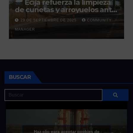
Écija refuerza la limpieza
de cunetas y arroyuelos ante
la llegada de las lluvias
29 DE SEPTIEMBRE DE 2025
COMMUNITY
otoñales
MANAGER
BUSCAR
Haz clic para aceptar cookies de