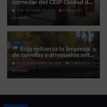
comedor del CEIP Ciudad del
Sol: su finalización está
7 DE OCTUBRE DE 2025
COMMUNITY
prevista para finales de 2025
MANAGER
ÉCIJA
Écija refuerza la limpieza
de cunetas y arroyuelos ante
la llegada de las lluvias
29 DE SEPTIEMBRE DE 2025
COMMUNITY
otoñales
MANAGER