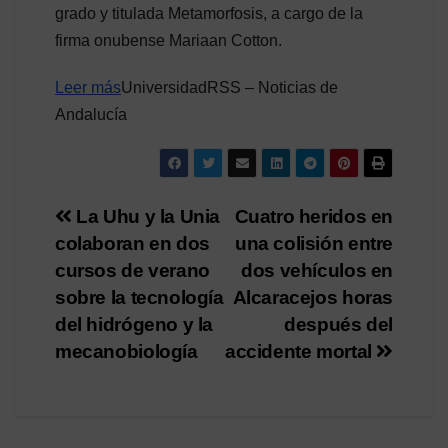
grado y titulada Metamorfosis, a cargo de la
firma onubense Mariaan Cotton.
Leer más
UniversidadRSS – Noticias de
Andalucía
Navegación
La Uhu y la Unia
Cuatro heridos en
colaboran en dos
una colisión entre
de
cursos de verano
dos vehículos en
entradas
sobre la tecnología
Alcaracejos horas
del hidrógeno y la
después del
mecanobiología
accidente mortal