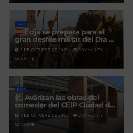
durante un permiso
penitenciario
ÉCIJA
Écija se prepara para el
gran desfile militar del Día de
la Hispanidad organizado por
7 DE OCTUBRE DE 2025
COMMUNITY
el Centro Militar de Cría
MANAGER
Caballar
ÉCIJA
Avanzan las obras del
comedor del CEIP Ciudad del
Sol: su finalización está
7 DE OCTUBRE DE 2025
COMMUNITY
prevista para finales de 2025
MANAGER