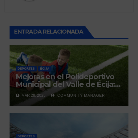
ENTRADA RELACIONADA
DEPORTES
ÉCIJA
Mejoras en el Polideportivo
Municipal del Valle de Écija:
Renovación y Mantenimiento
MAR 28, 2025
COMMUNITY MANAGER
Continuo.
DEPORTES