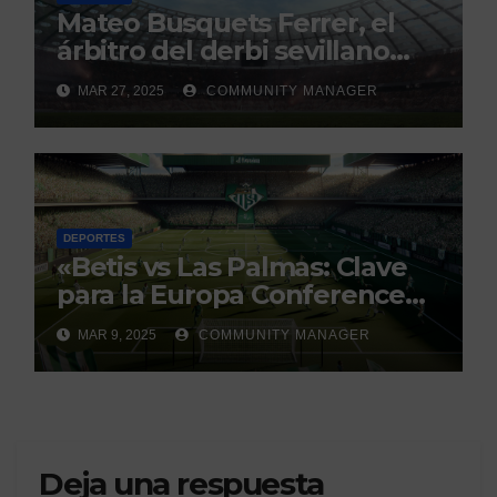
Mateo Busquets Ferrer, el
árbitro del derbi sevillano
con un historial que genera
MAR 27, 2025
COMMUNITY MANAGER
debate
DEPORTES
«Betis vs Las Palmas: Clave
para la Europa Conference
League»
MAR 9, 2025
COMMUNITY MANAGER
Deja una respuesta