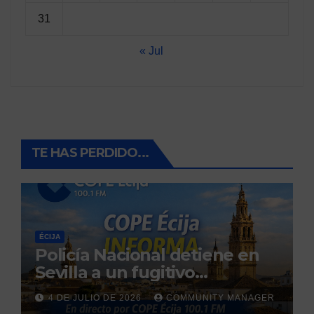
31
« Jul
TE HAS PERDIDO...
ÉCIJA
Policía Nacional detiene en
Sevilla a un fugitivo
reclamado por narcotráfico
4 DE JULIO DE 2026
COMMUNITY MANAGER
tras no regresar a prisión