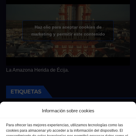
Haz clic para aceptar cookies de
marketing y permitir este contenido
La Amazona Herida de Écija.
ETIQUETAS
Andalucia
Andalucía
Cultura
Deportes
Ecija
Información sobre cookies
Entrevista
Entrevistas
Salud
Para ofrecer las mejores experiencias, utilizamos tecnologías como las
cookies para almacenar y/o acceder a la información del dispositivo. El