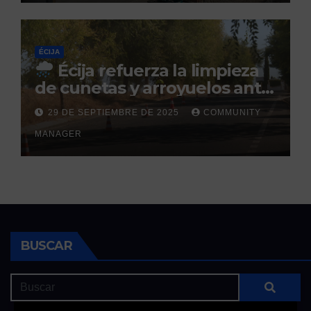
ÉCIJA
Écija refuerza la limpieza
de cunetas y arroyuelos ante
la llegada de las lluvias
29 DE SEPTIEMBRE DE 2025
COMMUNITY
otoñales
MANAGER
BUSCAR