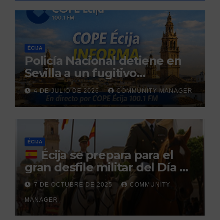
ÉCIJA
Policía Nacional detiene en
Sevilla a un fugitivo
reclamado por narcotráfico
4 DE JULIO DE 2026
COMMUNITY MANAGER
tras no regresar a prisión
durante un permiso
penitenciario
ÉCIJA
Écija se prepara para el
gran desfile militar del Día de
la Hispanidad organizado por
7 DE OCTUBRE DE 2025
COMMUNITY
el Centro Militar de Cría
MANAGER
Caballar