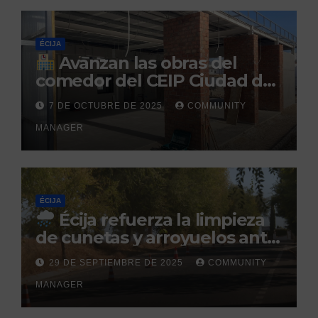
ÉCIJA
Avanzan las obras del
comedor del CEIP Ciudad del
Sol: su finalización está
7 DE OCTUBRE DE 2025
COMMUNITY
prevista para finales de 2025
MANAGER
ÉCIJA
Écija refuerza la limpieza
de cunetas y arroyuelos ante
la llegada de las lluvias
29 DE SEPTIEMBRE DE 2025
COMMUNITY
otoñales
MANAGER