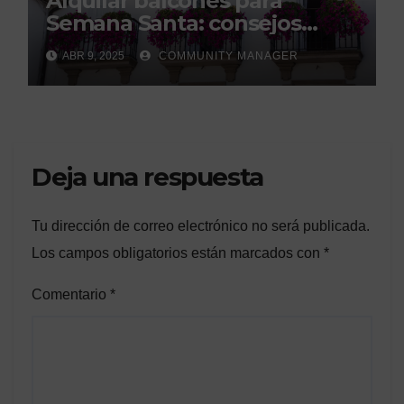
Alquilar balcones para
Semana Santa: consejos
legales de la Asociación
ABR 9, 2025
COMMUNITY MANAGER
Española de Consumidores.
Deja una respuesta
Tu dirección de correo electrónico no será publicada.
Los campos obligatorios están marcados con
*
Comentario
*