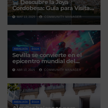
Descubre la Joya
Cordobesa: Guía para Visitar
los 5 Pueblos Más Bonitos
MAY 13, 2025
COMMUNITY MANAGER
ANDALUCÍA
ÉCIJA
Sevilla se convierte en el
epicentro mundial del
gaming con la celebración de
ABR 10, 2025
COMMUNITY MANAGER
los GEM Awards.
ANDALUCÍA
ÉCIJA