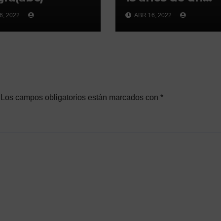
disparo en la
6, 2022
ABR 16, 2022
cabeza en
Ceuta(abc)
Los campos obligatorios están marcados con
*