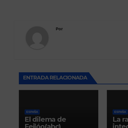
Por
ENTRADA RELACIONADA
ESPAÑA
ESPAÑA
El dilema de
La r
Feijóo(abc)
inte