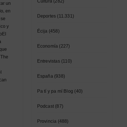
Cultura
(282)
zar un
do, en
Deportes
(11.331)
 se
ico y
Écija
(458)
oEl
a
Economía
(227)
 que
a The
Entrevistas
(110)
l
España
(938)
acan
Pa tí y pa mí Blog
(40)
Podcast
(87)
Provincia
(488)