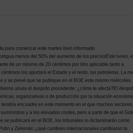
ada para comenzar este martes bien informado
ortigua menos del 50% del aumento de los preciosEste lunes, e
nte de un mínimo de 20 céntimos por litro aplicable tanto a
céntimos los aportará el Estado y el resto, las petroleras. La m
os y se prevé que se publique en el BOE este mismo miércoles.
obierno anula el despido procedente: ¿cómo te afecta?El despi
micas, organizativas o de producción por la situación económi
 y tendría encuadre en este momento en el que muchos sectores
 suministros y a los elevados costes, pero a partir de que el Go
ue se publicará en el BOE, los tribunales lo dictaminarán como
utin y Zelenski: ¿qué cumbres internacionales cambiaron la