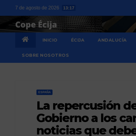
Saltar
7 de agosto de 2026
13:17
al
contenido
INICIO
ÉCIJA
ANDALUCÍA
SOBRE NOSOTROS
ESPAÑA
La repercusión de
Gobierno a los ca
noticias que deb