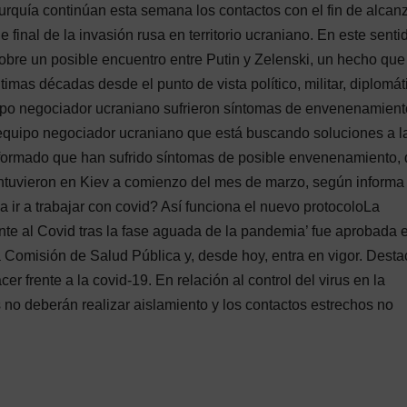
rquía continúan esta semana los contactos con el fin de alcan
final de la invasión rusa en territorio ucraniano. En este senti
bre un posible encuentro entre Putin y Zelenski, un hecho que
timas décadas desde el punto de vista político, militar, diplomát
ipo negociador ucraniano sufrieron síntomas de envenenamient
quipo negociador ucraniano que está buscando soluciones a l
 informado que han sufrido síntomas de posible envenenamiento,
 mantuvieron en Kiev a comienzo del mes de marzo, según inform
a ir a trabajar con covid? Así funciona el nuevo protocoloLa
nte al Covid tras la fase aguada de la pandemia’ fue aprobada e
 Comisión de Salud Pública y, desde hoy, entra en vigor. Dest
r frente a la covid-19. En relación al control del virus en la
 no deberán realizar aislamiento y los contactos estrechos no