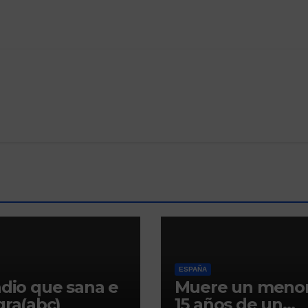
ESPAÑA
adio que sana e
Muere un menor
gra(abc)
15 años de un