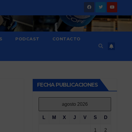
S
PODCAST
CONTACTO
FECHA PUBLICACIONES
agosto 2026
L
M
X
J
V
S
D
1
2