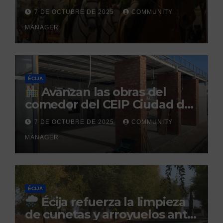
la Hispanidad organizado por
7 DE OCTUBRE DE 2025
COMMUNITY
el Centro Militar de Cría
MANAGER
Caballar
ÉCIJA
Avanzan las obras del
comedor del CEIP Ciudad del
Sol: su finalización está
7 DE OCTUBRE DE 2025
COMMUNITY
prevista para finales de 2025
MANAGER
ÉCIJA
Écija refuerza la limpieza
de cunetas y arroyuelos ante