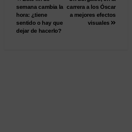
Navegación
semana cambia la
carrera a los Óscar
de
hora: ¿tiene
a mejores efectos
entradas
sentido o hay que
visuales
dejar de hacerlo?