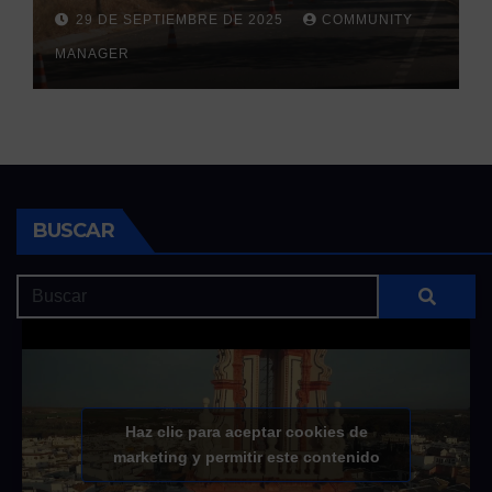
la llegada de las lluvias
29 DE SEPTIEMBRE DE 2025
COMMUNITY
otoñales
MANAGER
BUSCAR
Haz clic para aceptar cookies de
marketing y permitir este contenido