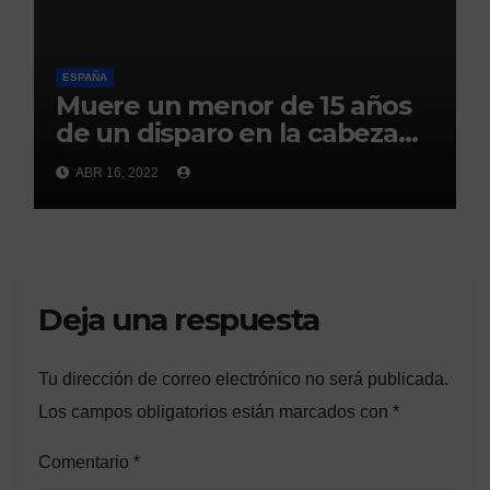
ESPAÑA
Muere un menor de 15 años
de un disparo en la cabeza
en Ceuta(abc)
ABR 16, 2022
Deja una respuesta
Tu dirección de correo electrónico no será publicada.
Los campos obligatorios están marcados con
*
Comentario
*