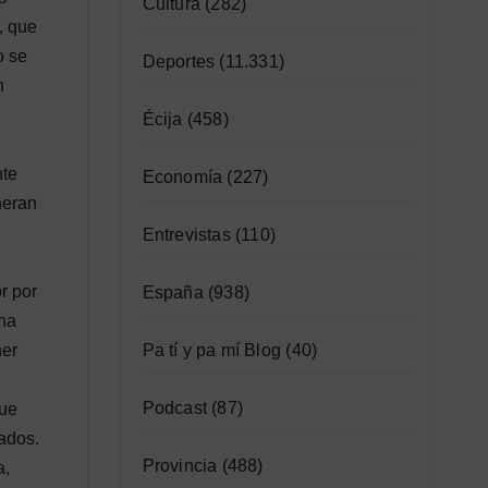
Cultura
(282)
, que
o se
Deportes
(11.331)
n
Écija
(458)
nte
Economía
(227)
neran
Entrevistas
(110)
r por
España
(938)
ha
Pa tí y pa mí Blog
(40)
ner
Podcast
(87)
que
zados.
Provincia
(488)
a,