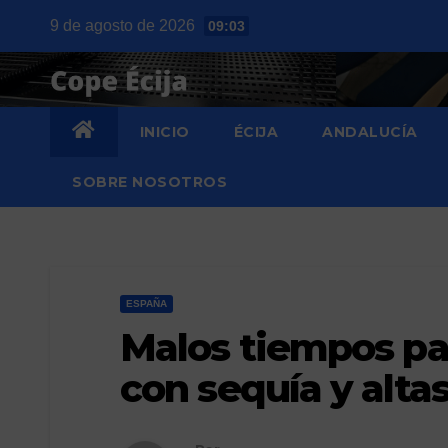
Saltar
9 de agosto de 2026
09:03
al
contenido
INICIO
ÉCIJA
ANDALUCÍA
SOBRE NOSOTROS
ESPAÑA
Malos tiempos pa
con sequía y alta