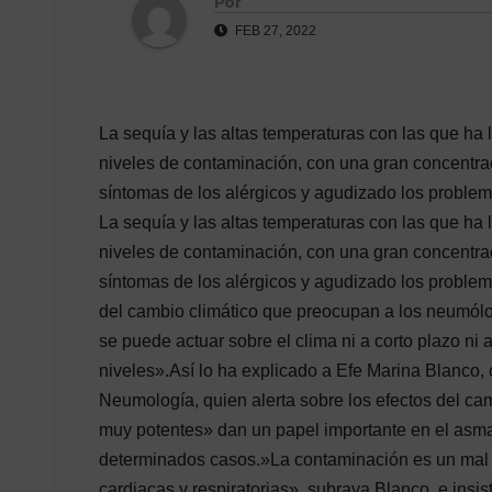
Por
FEB 27, 2022
La sequía y las altas temperaturas con las que ha 
niveles de contaminación, con una gran concentrac
síntomas de los alérgicos y agudizado los problem
La sequía y las altas temperaturas con las que ha 
niveles de contaminación, con una gran concentrac
síntomas de los alérgicos y agudizado los proble
del cambio climático que preocupan a los neumólog
se puede actuar sobre el clima ni a corto plazo ni 
niveles».Así lo ha explicado a Efe Marina Blanco
Neumología, quien alerta sobre los efectos del cam
muy potentes» dan un papel importante en el asma
determinados casos.»La contaminación es un mal
cardiacas y respiratorias», subraya Blanco, e insi