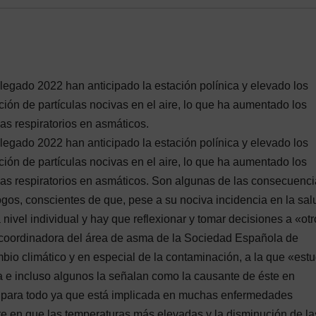
llegado 2022 han anticipado la estación polínica y elevado los
ión de partículas nocivas en el aire, lo que ha aumentado los
as respiratorios en asmáticos.
llegado 2022 han anticipado la estación polínica y elevado los
ión de partículas nocivas en el aire, lo que ha aumentado los
mas respiratorios en asmáticos. Son algunas de las consecuenc
os, conscientes de que, pese a su nociva incidencia en la sal
a nivel individual y hay que reflexionar y tomar decisiones a «ot
, coordinadora del área de asma de la Sociedad Española de
bio climático y en especial de la contaminación, a la que «est
 e incluso algunos la señalan como la causante de éste en
 para todo ya que está implicada en muchas enfermedades
ste en que las temperaturas más elevadas y la disminución de la