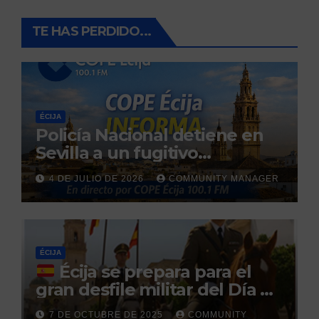
TE HAS PERDIDO...
ÉCIJA
Policía Nacional detiene en
Sevilla a un fugitivo
reclamado por narcotráfico
4 DE JULIO DE 2026
COMMUNITY MANAGER
tras no regresar a prisión
durante un permiso
penitenciario
ÉCIJA
Écija se prepara para el
gran desfile militar del Día de
la Hispanidad organizado por
7 DE OCTUBRE DE 2025
COMMUNITY