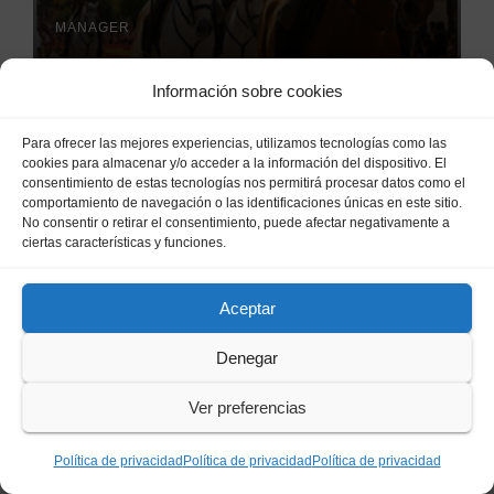
el Centro Militar de Cría
MANAGER
Caballar
Información sobre cookies
ÉCIJA
Para ofrecer las mejores experiencias, utilizamos tecnologías como las
Avanzan las obras del
cookies para almacenar y/o acceder a la información del dispositivo. El
consentimiento de estas tecnologías nos permitirá procesar datos como el
comedor del CEIP Ciudad del
comportamiento de navegación o las identificaciones únicas en este sitio.
Sol: su finalización está
No consentir o retirar el consentimiento, puede afectar negativamente a
7 DE OCTUBRE DE 2025
COMMUNITY
ciertas características y funciones.
prevista para finales de 2025
MANAGER
Aceptar
Denegar
ÉCIJA
Ver preferencias
Écija refuerza la limpieza
de cunetas y arroyuelos ante
la llegada de las lluvias
Política de privacidad
Política de privacidad
Política de privacidad
29 DE SEPTIEMBRE DE 2025
COMMUNITY