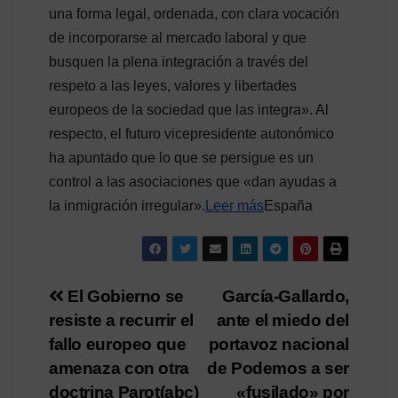
una forma legal, ordenada, con clara vocación
de incorporarse al mercado laboral y que
busquen la plena integración a través del
respeto a las leyes, valores y libertades
europeos de la sociedad que las integra». Al
respecto, el futuro vicepresidente autonómico
ha apuntado que lo que se persigue es un
control a las asociaciones que «dan ayudas a
la inmigración irregular».
Leer más
España
Navegación
El Gobierno se
García-Gallardo,
resiste a recurrir el
ante el miedo del
de
fallo europeo que
portavoz nacional
entradas
amenaza con otra
de Podemos a ser
doctrina Parot(abc)
«fusilado» por