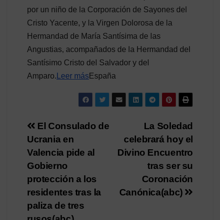
por un niño de la Corporación de Sayones del
Cristo Yacente, y la Virgen Dolorosa de la
Hermandad de María Santísima de las
Angustias, acompañados de la Hermandad del
Santísimo Cristo del Salvador y del
Amparo.
Leer más
España
Navegación
El Consulado de
La Soledad
Ucrania en
celebrará hoy el
de
Valencia pide al
Divino Encuentro
entradas
Gobierno
tras ser su
protección a los
Coronación
residentes tras la
Canónica(abc)
paliza de tres
rusos(abc)