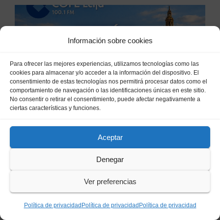
Información sobre cookies
ÉCIJA
Policía Nacional detiene en
Para ofrecer las mejores experiencias, utilizamos tecnologías como las
Sevilla a un fugitivo
cookies para almacenar y/o acceder a la información del dispositivo. El
reclamado por narcotráfico
consentimiento de estas tecnologías nos permitirá procesar datos como el
4 DE JULIO DE 2026
COMMUNITY MANAGER
tras no regresar a prisión
comportamiento de navegación o las identificaciones únicas en este sitio.
No consentir o retirar el consentimiento, puede afectar negativamente a
durante un permiso
ciertas características y funciones.
penitenciario
Aceptar
ÉCIJA
Écija se prepara para el
gran desfile militar del Día de
Denegar
la Hispanidad organizado por
7 DE OCTUBRE DE 2025
COMMUNITY
Ver preferencias
el Centro Militar de Cría
MANAGER
Caballar
Política de privacidad
Política de privacidad
Política de privacidad