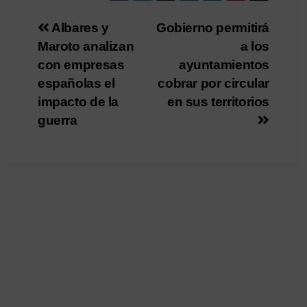
Navegación
Albares y
Gobierno permitirá
Maroto analizan
a los
de
con empresas
ayuntamientos
entradas
españolas el
cobrar por circular
impacto de la
en sus territorios
guerra