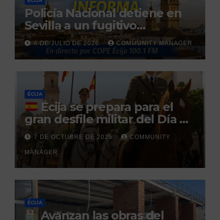
ÉCIJA
Policía Nacional detiene en
Sevilla a un fugitivo
reclamado por narcotráfico
4 DE JULIO DE 2026
COMMUNITY MANAGER
tras no regresar a prisión
durante un permiso
penitenciario
ÉCIJA
Écija se prepara para el
gran desfile militar del Día de
la Hispanidad organizado por
7 DE OCTUBRE DE 2025
COMMUNITY
el Centro Militar de Cría
MANAGER
Caballar
ÉCIJA
Avanzan las obras del