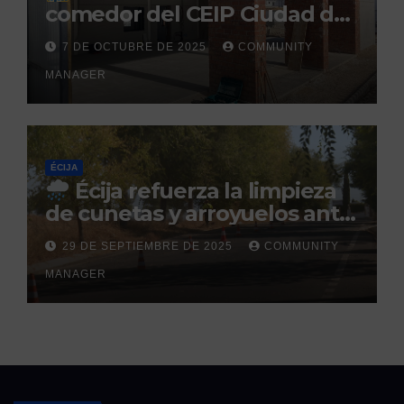
comedor del CEIP Ciudad del
Sol: su finalización está
7 DE OCTUBRE DE 2025
COMMUNITY
prevista para finales de 2025
MANAGER
ÉCIJA
Écija refuerza la limpieza
de cunetas y arroyuelos ante
la llegada de las lluvias
29 DE SEPTIEMBRE DE 2025
COMMUNITY
otoñales
MANAGER