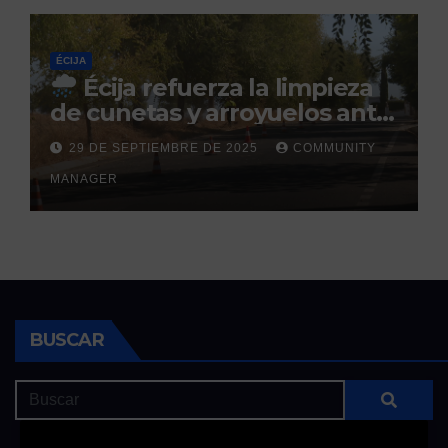
ÉCIJA
Écija refuerza la limpieza
de cunetas y arroyuelos ante
la llegada de las lluvias
29 DE SEPTIEMBRE DE 2025
COMMUNITY
otoñales
MANAGER
BUSCAR