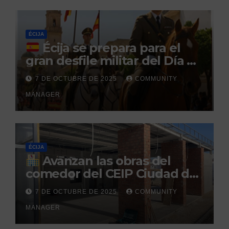
durante un permiso
penitenciario
ÉCIJA
Écija se prepara para el
gran desfile militar del Día de
la Hispanidad organizado por
7 DE OCTUBRE DE 2025
COMMUNITY
el Centro Militar de Cría
MANAGER
Caballar
ÉCIJA
Avanzan las obras del
comedor del CEIP Ciudad del
Sol: su finalización está
7 DE OCTUBRE DE 2025
COMMUNITY
prevista para finales de 2025
MANAGER