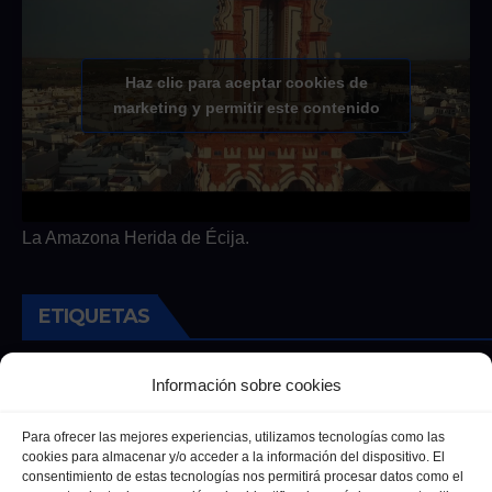
Haz clic para aceptar cookies de
marketing y permitir este contenido
La Amazona Herida de Écija.
ETIQUETAS
Andalucia
Andalucía
Cultura
Deportes
Ecija
Información sobre cookies
Entrevista
Entrevistas
Salud
Para ofrecer las mejores experiencias, utilizamos tecnologías como las
cookies para almacenar y/o acceder a la información del dispositivo. El
consentimiento de estas tecnologías nos permitirá procesar datos como el