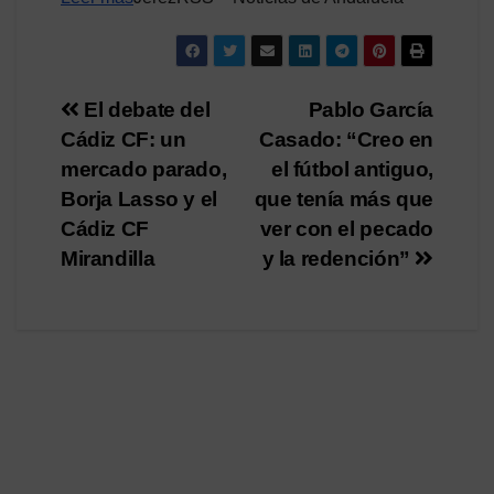
Navegación
El debate del
Pablo García
Cádiz CF: un
Casado: “Creo en
de
mercado parado,
el fútbol antiguo,
entradas
Borja Lasso y el
que tenía más que
Cádiz CF
ver con el pecado
Mirandilla
y la redención”