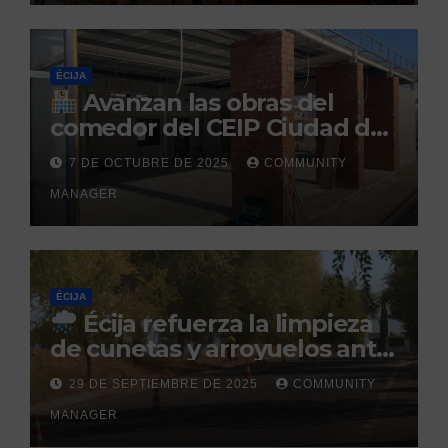
ÉCIJA
Avanzan las obras del
comedor del CEIP Ciudad del
Sol: su finalización está
7 DE OCTUBRE DE 2025
COMMUNITY
prevista para finales de 2025
MANAGER
ÉCIJA
Écija refuerza la limpieza
de cunetas y arroyuelos ante
la llegada de las lluvias
29 DE SEPTIEMBRE DE 2025
COMMUNITY
otoñales
MANAGER