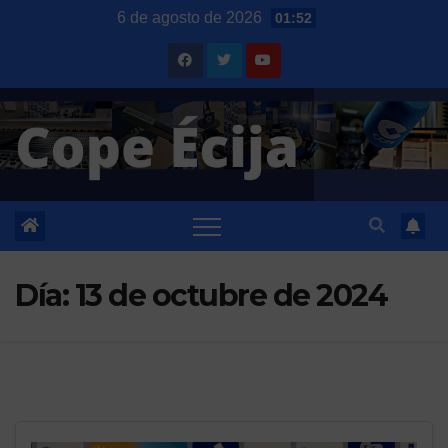
Saltar
6 de agosto de 2026
01:52
al
contenido
Día:
13 de octubre de 2024