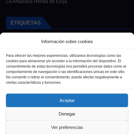
La Amazona Herida de Écija.
ETIQUETAS
Andalucia
Andalucía
Cultura
Deportes
Ecija
Información sobre cookies
Entrevista
Entrevistas
Salud
Para ofrecer las mejores experiencias, utilizamos tecnologías como las
cookies para almacenar y/o acceder a la información del dispositivo. El
consentimiento de estas tecnologías nos permitirá procesar datos como el
comportamiento de navegación o las identificaciones únicas en este sitio.
No consentir o retirar el consentimiento, puede afectar negativamente a
ciertas características y funciones.
Aceptar
Denegar
Funciona gracias a WordPress
|
Tema: Newsup de
Themeansar
Ver preferencias