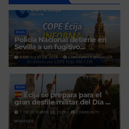
ÉCIJA
Policía Nacional detiene en
Sevilla a un fugitivo
reclamado por narcotráfico
4 DE JULIO DE 2026
COMMUNITY MANAGER
tras no regresar a prisión
durante un permiso
penitenciario
ÉCIJA
Écija se prepara para el
gran desfile militar del Día de
la Hispanidad organizado por
7 DE OCTUBRE DE 2025
COMMUNITY
el Centro Militar de Cría
MANAGER
Caballar