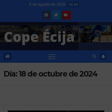
Saltar
6 de agosto de 2026
15:20
al
contenido
Día:
18 de octubre de 2024