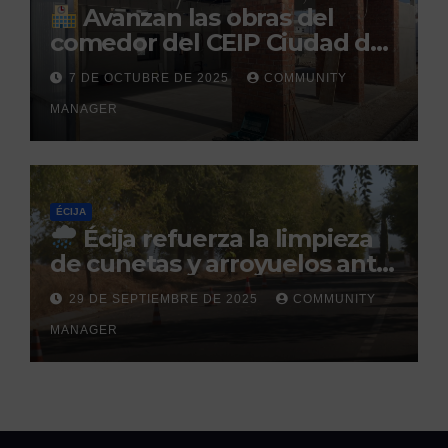
Avanzan las obras del
comedor del CEIP Ciudad del
Sol: su finalización está
7 DE OCTUBRE DE 2025
COMMUNITY
prevista para finales de 2025
MANAGER
ÉCIJA
Écija refuerza la limpieza
de cunetas y arroyuelos ante
la llegada de las lluvias
29 DE SEPTIEMBRE DE 2025
COMMUNITY
otoñales
MANAGER