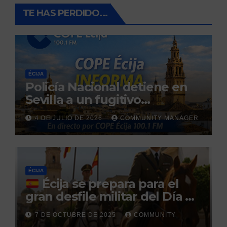
TE HAS PERDIDO...
ÉCIJA
Policía Nacional detiene en
Sevilla a un fugitivo
reclamado por narcotráfico
4 DE JULIO DE 2026
COMMUNITY MANAGER
tras no regresar a prisión
durante un permiso
penitenciario
ÉCIJA
Écija se prepara para el
gran desfile militar del Día de
la Hispanidad organizado por
7 DE OCTUBRE DE 2025
COMMUNITY
el Centro Militar de Cría