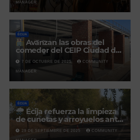
MANAGER
Caballar
ÉCIJA
Avanzan las obras del
comedor del CEIP Ciudad del
Sol: su finalización está
7 DE OCTUBRE DE 2025
COMMUNITY
prevista para finales de 2025
MANAGER
ÉCIJA
Écija refuerza la limpieza
de cunetas y arroyuelos ante
la llegada de las lluvias
29 DE SEPTIEMBRE DE 2025
COMMUNITY
otoñales