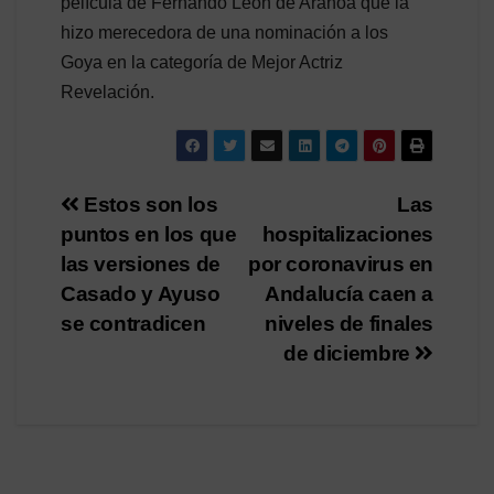
película de Fernando León de Aranoa que la
hizo merecedora de una nominación a los
Goya en la categoría de Mejor Actriz
Revelación.
Navegación
Estos son los
Las
puntos en los que
hospitalizaciones
de
las versiones de
por coronavirus en
entradas
Casado y Ayuso
Andalucía caen a
se contradicen
niveles de finales
de diciembre