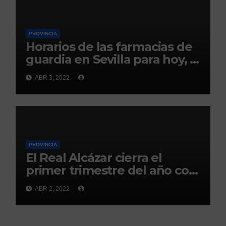
PROVINCIA
Horarios de las farmacias de
guardia en Sevilla para hoy, 3
de abril
ABR 3, 2022
PROVINCIA
El Real Alcázar cierra el
primer trimestre del año con
300.000 visitas
ABR 2, 2022