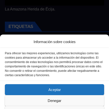
La Amazona Herida de Écija.
ETIQUETAS
Andalucia
Andalucía
Cultura
Deportes
Ecija
Información sobre cookies
Entrevista
Entrevistas
Salud
Para ofrecer las mejores experiencias, utilizamos tecnologías como las
cookies para almacenar y/o acceder a la información del dispositivo. El
consentimiento de estas tecnologías nos permitirá procesar datos como el
comportamiento de navegación o las identificaciones únicas en este sitio.
No consentir o retirar el consentimiento, puede afectar negativamente a
ciertas características y funciones.
Aceptar
Denegar
Funciona gracias a WordPress
|
Tema: Newsup de
Themeansar