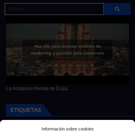
Haz clic para aceptar cookies de
marketing y permitir este contenido
La Amazona Herida de Écija.
ETIQUETAS
Andalucia
Andalucía
Cultura
Deportes
Ecija
Información sobre cookies