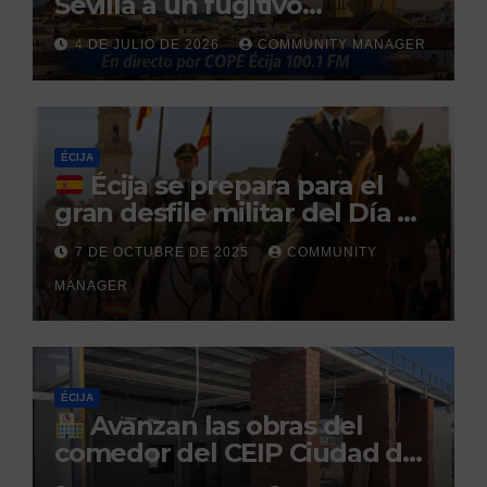
Sevilla a un fugitivo
reclamado por narcotráfico
4 DE JULIO DE 2026
COMMUNITY MANAGER
tras no regresar a prisión
durante un permiso
penitenciario
ÉCIJA
Écija se prepara para el
gran desfile militar del Día de
la Hispanidad organizado por
7 DE OCTUBRE DE 2025
COMMUNITY
el Centro Militar de Cría
MANAGER
Caballar
ÉCIJA
Avanzan las obras del
comedor del CEIP Ciudad del
Sol: su finalización está