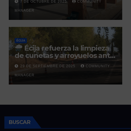
7 DE OCTUBRE DE 2025
COMMUNITY
prevista para finales de 2025
MANAGER
ÉCIJA
Écija refuerza la limpieza
de cunetas y arroyuelos ante
la llegada de las lluvias
29 DE SEPTIEMBRE DE 2025
COMMUNITY
otoñales
MANAGER
BUSCAR