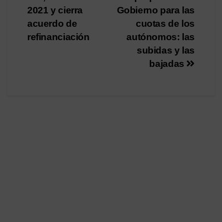
de
2021 y cierra
Gobierno para las
entradas
acuerdo de
cuotas de los
refinanciación
autónomos: las
subidas y las
bajadas