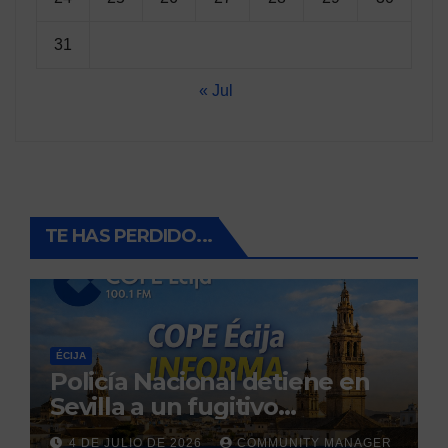
31
« Jul
TE HAS PERDIDO...
ÉCIJA
Policía Nacional detiene en
Sevilla a un fugitivo
reclamado por narcotráfico
4 DE JULIO DE 2026
COMMUNITY MANAGER