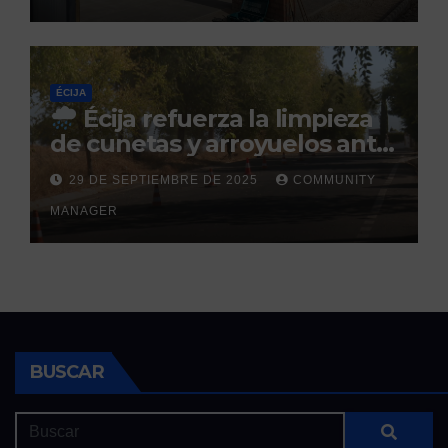
ÉCIJA
Écija refuerza la limpieza
de cunetas y arroyuelos ante
la llegada de las lluvias
29 DE SEPTIEMBRE DE 2025
COMMUNITY
otoñales
MANAGER
BUSCAR