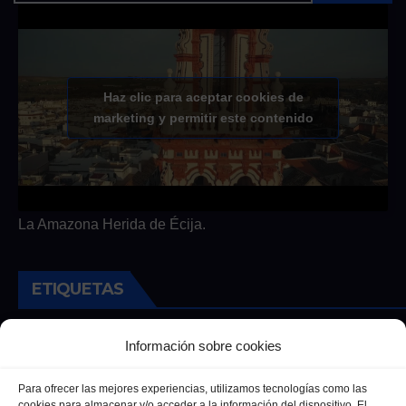
Haz clic para aceptar cookies de
marketing y permitir este contenido
La Amazona Herida de Écija.
ETIQUETAS
Andalucia
Andalucía
Cultura
Deportes
Ecija
Información sobre cookies
Entrevista
Entrevistas
Salud
Para ofrecer las mejores experiencias, utilizamos tecnologías como las
cookies para almacenar y/o acceder a la información del dispositivo. El